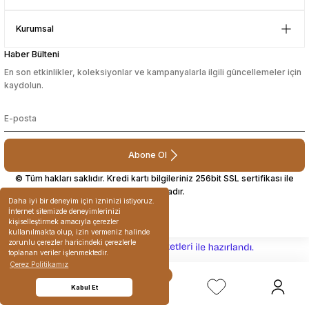
Çok güzel bir site
Kurumsal
Mustafa Orhan | 25/07/2024
Haber Bülteni
En son etkinlikler, koleksiyonlar ve kampanyalarla ilgili güncellemeler için
subelerde bulamadigini burda
kaydolun.
bulabiliyosun bazen
L... M... | 11/10/2023
Abone Ol
Deneyimini Paylaş
© Tüm hakları saklıdır. Kredi kartı bilgileriniz 256bit SSL sertifikası ile
korunmaktadır.
Daha iyi bir deneyim için izninizi istiyoruz.
İnternet sitemizde deneyimlerinizi
kişiselleştirmek amacıyla çerezler
kullanılmakta olup, izin vermeniz halinde
zorunlu çerezler haricindeki çerezlerle
ideasoft
ile
e-
toplanan veriler işlenmektedir.
hazırlandı.
ticaret
Çerez Politikamız
paketleri
Kabul Et