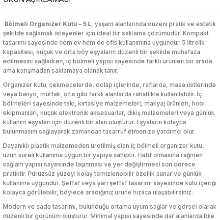
Bölmeli Organizer Kutu – 5 L
, yaşam alanlarında düzeni pratik ve estetik
etleri
tleri
luk Ürünleri
etleri
tleri
luk Ürünleri
Hamur Açma Matı
Ekmek Kutusu & Sepeti
Karaf
Sebze Haşlayıcı
Yatak Örtüsü
Markör & Yazı Tahtası Kalemleri
Sıvı ve Şerit Düzelticiler
Kalem Kutuları
Pamuk
Törpü, Ponza, Ped
Highlighter
Serum
Toka
Hamur Açma Matı
Ekmek Kutusu & Sepeti
Karaf
Sebze Haşlayıcı
Yatak Örtüsü
Markör & Yazı Tahtası Kalemleri
Sıvı ve Şerit Düzelticiler
Kalem Kutuları
Pamuk
Törpü, Ponza, Ped
Highlighter
Serum
Toka
şekilde sağlamak isteyenler için ideal bir saklama çözümüdür. Kompakt
tasarımı sayesinde hem ev hem de ofis kullanımına uygundur. 5 litrelik
rı
rünleri
ı
rı
rünleri
ı
Hamur Dağıtıcı
Erzak Kabı
Kase & Çerezlik
Tencere, Tava, Setler
Yorgan
Mum Boya
Zımba & Zımba Teli
Kalemli Magnetli Yazı Tahtası
Sıvı Sabun
Kalemtıraş
Tonik
Hamur Dağıtıcı
Erzak Kabı
Kase & Çerezlik
Tencere, Tava, Setler
Yorgan
Mum Boya
Zımba & Zımba Teli
Kalemli Magnetli Yazı Tahtası
Sıvı Sabun
Kalemtıraş
Tonik
kapasitesi, küçük ve orta boy eşyaların düzenli bir şekilde muhafaza
edilmesini sağlarken, iç bölmeli yapısı sayesinde farklı ürünleri bir arada
ama karışmadan saklamaya olanak tanır.
klar
ı Standı
klar
ı Standı
Hamur Fırçası
Karıştırma & Ölçü Kapları
Nihale
Pastel Boya
Kalemlik
Kapaklı Ayna
Vücut Nemlendiriciler
Hamur Fırçası
Karıştırma & Ölçü Kapları
Nihale
Pastel Boya
Kalemlik
Kapaklı Ayna
Vücut Nemlendiriciler
Organizer kutu; çekmecelerde, dolap içlerinde, raflarda, masa üstlerinde
veya banyo, mutfak, ofis gibi farklı alanlarda rahatlıkla kullanılabilir. İç
lü Oyuncaklar
dorant
eme Ekipmanları
lü Oyuncaklar
dorant
eme Ekipmanları
Hamur Şeklillendirici
Kaşıklık
Pasta Servisleri
Roller & Jel Kalemler
Kalemtraş
Kapatıcı
Vücut Sıkılaştırıcı & Şekillendirici
Hamur Şeklillendirici
Kaşıklık
Pasta Servisleri
Roller & Jel Kalemler
Kalemtraş
Kapatıcı
Vücut Sıkılaştırıcı & Şekillendirici
bölmeleri sayesinde takı, kırtasiye malzemeleri, makyaj ürünleri, hobi
ekipmanları, küçük elektronik aksesuarlar, dikiş malzemeleri veya günlük
kullanım eşyaları için düzenli bir alan oluşturur. Eşyaların kolayca
lar
Kesme ve Şekillendirme
lar
Kesme ve Şekillendirme
Havan
Kavanoz
Peçete Halkası
Sulu Boya
Kaplama Kağıtları ve Etiketler
Kaş Ürünleri
Yüz Nemlendirici
Havan
Kavanoz
Peçete Halkası
Sulu Boya
Kaplama Kağıtları ve Etiketler
Kaş Ürünleri
Yüz Nemlendirici
bulunmasını sağlayarak zamandan tasarruf etmenize yardımcı olur.
Dayanıklı plastik malzemeden üretilmiş olan iç bölmeli organizer kutu,
esuarları
esuarları
Kesme Tahtası
Koruyucu Kapak
Peçetelik
Tükenmez Kalem
Kırtasiye Seti
Makyaj Aynası
Kesme Tahtası
Koruyucu Kapak
Peçetelik
Tükenmez Kalem
Kırtasiye Seti
Makyaj Aynası
uzun süreli kullanıma uygun bir yapıya sahiptir. Hafif olmasına rağmen
Şekillendirme
Şekillendirme
sağlam yapısı sayesinde taşınması ve yer değiştirmesi son derece
pratiktir. Pürüzsüz yüzeyi kolay temizlenebilir özellik sunar ve günlük
eri
eri
Krema Torbası
Matara
Pipet
Versatil Kalem
Makas & Maket Bıçağı
Makyaj Baz & Sabitleyiciler
Krema Torbası
Matara
Pipet
Versatil Kalem
Makas & Maket Bıçağı
Makyaj Baz & Sabitleyiciler
kullanıma uygundur. Şeffaf veya yarı şeffaf tasarımı sayesinde kutu içeriği
ciler
ciler
kolayca görülebilir, böylece aradığınız ürüne hızlıca ulaşabilirsiniz.
r
r
Limon Sıkacağı
Mikrodalga Saklama Kabı
Şekerlik
Yüz & Parmak Boyası
Mikroskop & Teleskop
Makyaj Çantası
Limon Sıkacağı
Mikrodalga Saklama Kabı
Şekerlik
Yüz & Parmak Boyası
Mikroskop & Teleskop
Makyaj Çantası
Modern ve sade tasarımı, bulunduğu ortama uyum sağlar ve görsel olarak
Makineleri
Makineleri
düzenli bir görünüm oluşturur. Minimal yapısı sayesinde dar alanlarda bile