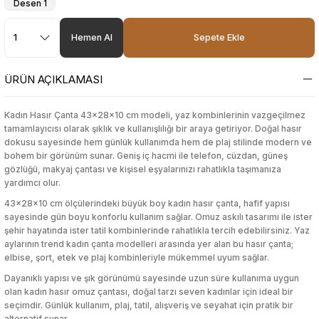
etleri
tleri
luk Ürünleri
etleri
tleri
luk Ürünleri
Hamur Açma Matı
Ekmek Kutusu & Sepeti
Karaf
Sebze Haşlayıcı
Yatak Örtüsü
Markör & Yazı Tahtası Kalemleri
Sıvı ve Şerit Düzelticiler
Kalem Kutuları
Pamuk
Törpü, Ponza, Ped
Highlighter
Serum
Toka
Hamur Açma Matı
Ekmek Kutusu & Sepeti
Karaf
Sebze Haşlayıcı
Yatak Örtüsü
Markör & Yazı Tahtası Kalemleri
Sıvı ve Şerit Düzelticiler
Kalem Kutuları
Pamuk
Törpü, Ponza, Ped
Highlighter
Serum
Toka
Hemen Al
Sepete Ekle
rı
rünleri
ı
rı
rünleri
ı
Hamur Dağıtıcı
Erzak Kabı
Kase & Çerezlik
Tencere, Tava, Setler
Yorgan
Mum Boya
Zımba & Zımba Teli
Kalemli Magnetli Yazı Tahtası
Sıvı Sabun
Kalemtıraş
Tonik
Hamur Dağıtıcı
Erzak Kabı
Kase & Çerezlik
Tencere, Tava, Setler
Yorgan
Mum Boya
Zımba & Zımba Teli
Kalemli Magnetli Yazı Tahtası
Sıvı Sabun
Kalemtıraş
Tonik
ÜRÜN AÇIKLAMASI
klar
ı Standı
klar
ı Standı
Hamur Fırçası
Karıştırma & Ölçü Kapları
Nihale
Pastel Boya
Kalemlik
Kapaklı Ayna
Vücut Nemlendiriciler
Hamur Fırçası
Karıştırma & Ölçü Kapları
Nihale
Pastel Boya
Kalemlik
Kapaklı Ayna
Vücut Nemlendiriciler
Kadın Hasır Çanta 43x28x10 cm modeli, yaz kombinlerinin vazgeçilmez
tamamlayıcısı olarak şıklık ve kullanışlılığı bir araya getiriyor. Doğal hasır
dokusu sayesinde hem günlük kullanımda hem de plaj stilinde modern ve
lü Oyuncaklar
dorant
eme Ekipmanları
lü Oyuncaklar
dorant
eme Ekipmanları
Hamur Şeklillendirici
Kaşıklık
Pasta Servisleri
Roller & Jel Kalemler
Kalemtraş
Kapatıcı
Vücut Sıkılaştırıcı & Şekillendirici
Hamur Şeklillendirici
Kaşıklık
Pasta Servisleri
Roller & Jel Kalemler
Kalemtraş
Kapatıcı
Vücut Sıkılaştırıcı & Şekillendirici
bohem bir görünüm sunar. Geniş iç hacmi ile telefon, cüzdan, güneş
gözlüğü, makyaj çantası ve kişisel eşyalarınızı rahatlıkla taşımanıza
yardımcı olur.
lar
Kesme ve Şekillendirme
lar
Kesme ve Şekillendirme
Havan
Kavanoz
Peçete Halkası
Sulu Boya
Kaplama Kağıtları ve Etiketler
Kaş Ürünleri
Yüz Nemlendirici
Havan
Kavanoz
Peçete Halkası
Sulu Boya
Kaplama Kağıtları ve Etiketler
Kaş Ürünleri
Yüz Nemlendirici
43x28x10 cm ölçülerindeki büyük boy kadın hasır çanta, hafif yapısı
sayesinde gün boyu konforlu kullanım sağlar. Omuz askılı tasarımı ile ister
esuarları
esuarları
Kesme Tahtası
Koruyucu Kapak
Peçetelik
Tükenmez Kalem
Kırtasiye Seti
Makyaj Aynası
Kesme Tahtası
Koruyucu Kapak
Peçetelik
Tükenmez Kalem
Kırtasiye Seti
Makyaj Aynası
şehir hayatında ister tatil kombinlerinde rahatlıkla tercih edebilirsiniz. Yaz
Şekillendirme
Şekillendirme
aylarının trend kadın çanta modelleri arasında yer alan bu hasır çanta;
eri
eri
elbise, şort, etek ve plaj kombinleriyle mükemmel uyum sağlar.
Krema Torbası
Matara
Pipet
Versatil Kalem
Makas & Maket Bıçağı
Makyaj Baz & Sabitleyiciler
Krema Torbası
Matara
Pipet
Versatil Kalem
Makas & Maket Bıçağı
Makyaj Baz & Sabitleyiciler
ciler
ciler
Dayanıklı yapısı ve şık görünümü sayesinde uzun süre kullanıma uygun
olan kadın hasır omuz çantası, doğal tarzı seven kadınlar için ideal bir
r
r
Limon Sıkacağı
Mikrodalga Saklama Kabı
Şekerlik
Yüz & Parmak Boyası
Mikroskop & Teleskop
Makyaj Çantası
Limon Sıkacağı
Mikrodalga Saklama Kabı
Şekerlik
Yüz & Parmak Boyası
Mikroskop & Teleskop
Makyaj Çantası
seçimdir. Günlük kullanım, plaj, tatil, alışveriş ve seyahat için pratik bir
Makineleri
Makineleri
alternatif sunar.