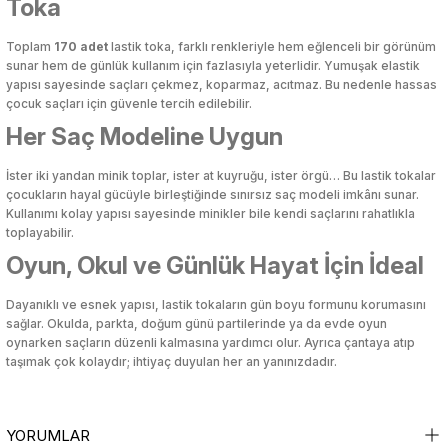
Toka
i
i
Mutfak Tartıları
Poşetlik
Servis Gereçleri
Okul Çantaları
Makyaj Düzenleyici & Takı Organiz
Mutfak Tartıları
Poşetlik
Servis Gereçleri
Okul Çantaları
Makyaj Düzenleyici & Takı Organiz
Toplam
170 adet
lastik toka, farklı renkleriyle hem eğlenceli bir görünüm
sunar hem de günlük kullanım için fazlasıyla yeterlidir. Yumuşak elastik
bası
u
bası
u
Mutfak Zamanlayıcıları
Raflar ve Tutucular
Tabak
Oyun Hamuru
Makyaj Fırçası & Aplikatör
Mutfak Zamanlayıcıları
Raflar ve Tutucular
Tabak
Oyun Hamuru
Makyaj Fırçası & Aplikatör
yapısı sayesinde saçları çekmez, koparmaz, acıtmaz. Bu nedenle hassas
kal Ürünler
kal Ürünler
çocuk saçları için güvenle tercih edilebilir.
an
an
Patates Ezici
Saklama Kabı
Tuzluk & Biberlik
Resim Çantası
Makyaj Süngeri
Patates Ezici
Saklama Kabı
Tuzluk & Biberlik
Resim Çantası
Makyaj Süngeri
Her Saç Modeline Uygun
çleri
alar
çleri
alar
Rende
Sebzelik
Yağlık & Sirkelik
Silgi
Maskara & Rimel
Rende
Sebzelik
Yağlık & Sirkelik
Silgi
Maskara & Rimel
İster iki yandan minik toplar, ister at kuyruğu, ister örgü… Bu lastik tokalar
Bakımı
Bakımı
çocukların hayal gücüyle birleştiğinde sınırsız saç modeli imkânı sunar.
Kullanımı kolay yapısı sayesinde minikler bile kendi saçlarını rahatlıkla
 Aksesuarları
lar ve Su Tabancaları
 Aksesuarları
lar ve Su Tabancaları
Salata Kurutucu
Sosluk
Yemek Takımı
Suluk, Matara, Beslenme Çantalar
Oje
Salata Kurutucu
Sosluk
Yemek Takımı
Suluk, Matara, Beslenme Çantalar
Oje
toplayabilir.
Oyun, Okul ve Günlük Hayat İçin İdeal
ç
uarları
ç
uarları
Sarımsak Ezici
Su Şişesi
Yumurtalık
Yapıştırıcılar
Oje Çıkarıcı & Aseton
Sarımsak Ezici
Su Şişesi
Yumurtalık
Yapıştırıcılar
Oje Çıkarıcı & Aseton
Dayanıklı ve esnek yapısı, lastik tokaların gün boyu formunu korumasını
sağlar. Okulda, parkta, doğum günü partilerinde ya da evde oyun
klar
klar
Süzgeç
Termos
Parlatıcı & Dolgunlaştırıcı
Süzgeç
Termos
Parlatıcı & Dolgunlaştırıcı
oynarken saçların düzenli kalmasına yardımcı olur. Ayrıca çantaya atıp
taşımak çok kolaydır; ihtiyaç duyulan her an yanınızdadır.
Yağ Sıçratmaz
Torba Klipsleri
Pudra
Yağ Sıçratmaz
Torba Klipsleri
Pudra
YORUMLAR
klar
klar
Ruj
Ruj