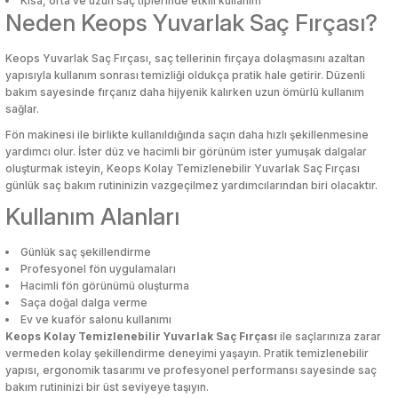
Kısa, orta ve uzun saç tiplerinde etkili kullanım
Neden Keops Yuvarlak Saç Fırçası?
i
i
Mutfak Tartıları
Poşetlik
Servis Gereçleri
Okul Çantaları
Makyaj Düzenleyici & Takı Organiz
Mutfak Tartıları
Poşetlik
Servis Gereçleri
Okul Çantaları
Makyaj Düzenleyici & Takı Organiz
Keops Yuvarlak Saç Fırçası, saç tellerinin fırçaya dolaşmasını azaltan
bası
u
bası
u
Mutfak Zamanlayıcıları
Raflar ve Tutucular
Tabak
Oyun Hamuru
Makyaj Fırçası & Aplikatör
Mutfak Zamanlayıcıları
Raflar ve Tutucular
Tabak
Oyun Hamuru
Makyaj Fırçası & Aplikatör
yapısıyla kullanım sonrası temizliği oldukça pratik hale getirir. Düzenli
kal Ürünler
kal Ürünler
bakım sayesinde fırçanız daha hijyenik kalırken uzun ömürlü kullanım
an
an
Patates Ezici
Saklama Kabı
Tuzluk & Biberlik
Resim Çantası
Makyaj Süngeri
Patates Ezici
Saklama Kabı
Tuzluk & Biberlik
Resim Çantası
Makyaj Süngeri
sağlar.
Fön makinesi ile birlikte kullanıldığında saçın daha hızlı şekillenmesine
yardımcı olur. İster düz ve hacimli bir görünüm ister yumuşak dalgalar
çleri
alar
çleri
alar
Rende
Sebzelik
Yağlık & Sirkelik
Silgi
Maskara & Rimel
Rende
Sebzelik
Yağlık & Sirkelik
Silgi
Maskara & Rimel
oluşturmak isteyin, Keops Kolay Temizlenebilir Yuvarlak Saç Fırçası
Bakımı
Bakımı
günlük saç bakım rutininizin vazgeçilmez yardımcılarından biri olacaktır.
 Aksesuarları
lar ve Su Tabancaları
 Aksesuarları
lar ve Su Tabancaları
Salata Kurutucu
Sosluk
Yemek Takımı
Suluk, Matara, Beslenme Çantalar
Oje
Salata Kurutucu
Sosluk
Yemek Takımı
Suluk, Matara, Beslenme Çantalar
Oje
Kullanım Alanları
ç
uarları
ç
uarları
Sarımsak Ezici
Su Şişesi
Yumurtalık
Yapıştırıcılar
Oje Çıkarıcı & Aseton
Sarımsak Ezici
Su Şişesi
Yumurtalık
Yapıştırıcılar
Oje Çıkarıcı & Aseton
Günlük saç şekillendirme
Profesyonel fön uygulamaları
Hacimli fön görünümü oluşturma
klar
klar
Süzgeç
Termos
Parlatıcı & Dolgunlaştırıcı
Süzgeç
Termos
Parlatıcı & Dolgunlaştırıcı
Saça doğal dalga verme
Ev ve kuaför salonu kullanımı
Keops Kolay Temizlenebilir Yuvarlak Saç Fırçası
ile saçlarınıza zarar
Yağ Sıçratmaz
Torba Klipsleri
Pudra
Yağ Sıçratmaz
Torba Klipsleri
Pudra
vermeden kolay şekillendirme deneyimi yaşayın. Pratik temizlenebilir
yapısı, ergonomik tasarımı ve profesyonel performansı sayesinde saç
klar
klar
Ruj
Ruj
bakım rutininizi bir üst seviyeye taşıyın.