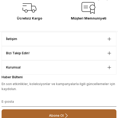
Bu ürüne benzer farklı alternatifler olmalı.
D... Ç... | 21/12/2025
Çok memnun kaldım . Ürünler
Ücretsiz Kargo
Müşteri Memnuniyeti
sağlam ve hızlı elime ulaştı.
Güvenilir mağaza yine alış veriş
yapmayı düşünüyorum. Müşteri ile
Gönder
ilgilenilmesi mükemmeldi.
İletişim
Teşekkürler
D... N... | 08/08/2024
Bizi Takip Edin!
Çok güzel bir site
Kurumsal
Mustafa Orhan | 25/07/2024
Haber Bülteni
En son etkinlikler, koleksiyonlar ve kampanyalarla ilgili güncellemeler için
subelerde bulamadigini burda
kaydolun.
bulabiliyosun bazen
L... M... | 11/10/2023
Abone Ol
Deneyimini Paylaş