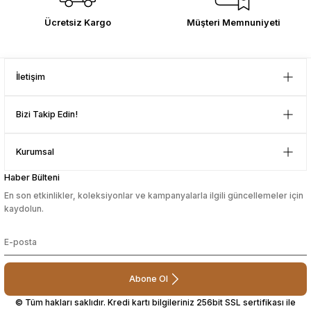
Çok memnun kaldım . Ürünler
Ücretsiz Kargo
Müşteri Memnuniyeti
sesuarları
sesuarları
Takma Kirpik Ürünleri
Takma Kirpik Ürünleri
sağlam ve hızlı elime ulaştı.
Güvenilir mağaza yine alış veriş
yapmayı düşünüyorum. Müşteri ile
ları
ları
Gönder
ilgilenilmesi mükemmeldi.
İletişim
Teşekkürler
aklar
aklar
D... N... | 08/08/2024
Bizi Takip Edin!
ları
ları
Çok güzel bir site
Kurumsal
Mustafa Orhan | 25/07/2024
Haber Bülteni
En son etkinlikler, koleksiyonlar ve kampanyalarla ilgili güncellemeler için
subelerde bulamadigini burda
kaydolun.
bulabiliyosun bazen
L... M... | 11/10/2023
Abone Ol
Deneyimini Paylaş
© Tüm hakları saklıdır. Kredi kartı bilgileriniz 256bit SSL sertifikası ile