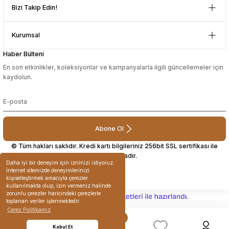
D... N... | 08/08/2024
Bizi Takip Edin!
sesuarları
sesuarları
Takma Kirpik Ürünleri
Takma Kirpik Ürünleri
Çok güzel bir site
Kurumsal
ları
ları
Mustafa Orhan | 25/07/2024
Haber Bülteni
En son etkinlikler, koleksiyonlar ve kampanyalarla ilgili güncellemeler için
aklar
aklar
subelerde bulamadigini burda
kaydolun.
bulabiliyosun bazen
ları
ları
L... M... | 11/10/2023
Abone Ol
Deneyimini Paylaş
© Tüm hakları saklıdır. Kredi kartı bilgileriniz 256bit SSL sertifikası ile
korunmaktadır.
Daha iyi bir deneyim için izninizi istiyoruz.
İnternet sitemizde deneyimlerinizi
kişiselleştirmek amacıyla çerezler
kullanılmakta olup, izin vermeniz halinde
zorunlu çerezler haricindeki çerezlerle
ideasoft
ile
e-
toplanan veriler işlenmektedir.
hazırlandı.
ticaret
Çerez Politikamız
paketleri
Kabul Et