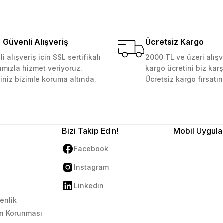
 Güvenilir mağaza yine alış
kemmeldi. Teşekkürler
Güvenli Alışveriş
Ücretsiz Kargo
i alışveriş için SSL sertifikalı
2000 TL ve üzeri alışv
ımızla hizmet veriyoruz.
kargo ücretini biz karş
Gönder
riniz bizimle koruma altında.
Ücretsiz kargo fırsatın
Bizi Takip Edin!
Mobil Uygula
Facebook
Instagram
Linkedin
venlik
rin Korunması