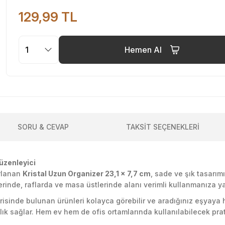
129,99 TL
Hemen Al
SORU & CEVAP
TAKSİT SEÇENEKLERİ
Düzenleyici
arlanan
Kristal Uzun Organizer 23,1 x 7,7 cm
, sade ve şık tasarı
nde, raflarda ve masa üstlerinde alanı verimli kullanmanıza ya
sinde bulunan ürünleri kolayca görebilir ve aradığınız eşyaya hızl
 sağlar. Hem ev hem de ofis ortamlarında kullanılabilecek prati