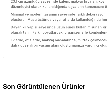
23,1 cm uzunluğu sayesinde kalem, makyaj fırçaları, kozme
düzenleyici olarak kullanıldığında eşyaların karışmasını 
Minimal ve modern tasarımı sayesinde farklı dekorasyon 
oluşturur. Masa üstünde veya raflarda kullanıldığında he
Dayanıklı yapısı sayesinde uzun süreli kullanım sunan
Kr
olanak tanır. Farklı boyutlardaki organizerlerle kombinle
Evlerde, ofislerde, makyaj masalarında, mutfak çekmeceler
daha düzenli bir yaşam alanı oluşturmanıza yardımcı olur
Sitede herşey rahatlıkla bulunuyor sitesini beğendim kar
Bu ürünün fiyat bilgisi, resim, ürün açıklamalarında ve diğer konu
olsun güzel
Görüş ve önerileriniz için teşekkür ederiz.
Özlem Gökmen | 03/07/2026
Ürün resmi kalitesiz, bozuk veya görüntülenemiyor.
Son Görüntülenen Ürünler
Ürün açıklamasında eksik bilgiler bulunuyor.
2 gün içinde teslim edildi. Teşekkürler Tedi.
Ürün bilgilerinde hatalar bulunuyor.
D... Ç... | 21/12/2025
Ürün fiyatı diğer sitelerden daha pahalı.