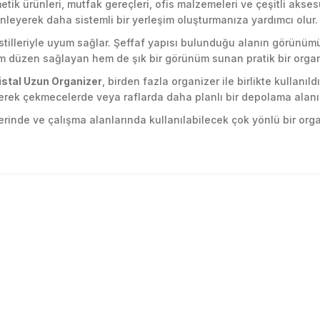
tik ürünleri, mutfak gereçleri, ofis malzemeleri ve çeşitli akses
önleyerek daha sistemli bir yerleşim oluşturmanıza yardımcı olur.
stilleriyle uyum sağlar. Şeffaf yapısı bulunduğu alanın görünü
m düzen sağlayan hem de şık bir görünüm sunan pratik bir organ
istal Uzun Organizer
, birden fazla organizer ile birlikte kullan
nerek çekmecelerde veya raflarda daha planlı bir depolama alanı o
inde ve çalışma alanlarında kullanılabilecek çok yönlü bir orga
.
golama olsun ürün kalitesi
larda yetersiz gördüğünüz noktaları öneri formunu kullanarak tarafımıza ile
Ürün hakkında henüz soru sorulmamış.
Bu ürüne ilk yorumu siz yapın!
Yorum Yaz
Soru Sor