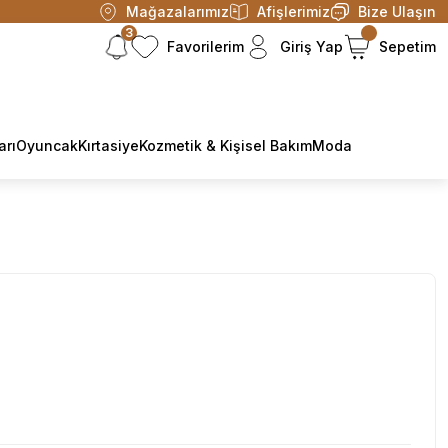
Mağazalarımız
Afişlerimiz
Bize Ulaşın
3
Favorilerim
Giriş Yap
Sepetim
arı
Oyuncak
Kırtasiye
Kozmetik & Kişisel Bakım
Moda