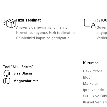
Bu ürüne benzer farklı alternatifler olmalı.
Çok memnun kaldım . Ürünler sağlam ve hızlı elime ulaştı.
veriş yapmayı düşünüyorum. Müşteri ile ilgilenilmesi mü
Kristal Uzun Organizer - 23,1x7,7 cm
D... N... | 08/08/2024
Hızlı Teslimat
%100 
Alışveriş deneyiminiz için en iyi
Güvenl
129,99 TL
Sepete Ekle
Çok güzel bir site
hizmeti sunuyoruz. Hızlı teslimat ile
altyap
ürünlerinizi kapınıza getiriyoruz.
Verile
Mustafa Orhan | 25/07/2024
subelerde bulamadigini burda bulabiliyosun bazen
L... M... | 11/10/2023
Kurumsal
Tedi "Akıllı Seçim"
Hakkımızda
Bize Ulaşın
Blog
Deneyimini Paylaş
Mağazalarımız
Markalar
İptal ve İade
Gizlilik ve Gü
Kişisel Verile