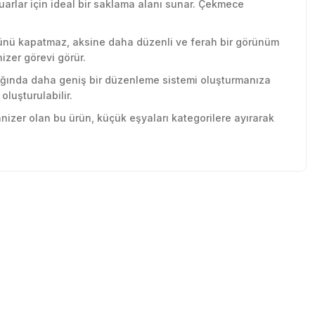
uarlar için ideal bir saklama alanı sunar. Çekmece
münü kapatmaz, aksine daha düzenli ve ferah bir görünüm
izer görevi görür.
ıldığında daha geniş bir düzenleme sistemi oluşturmanıza
luşturulabilir.
nizer olan bu ürün, küçük eşyaları kategorilere ayırarak
tebilirsiniz.