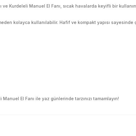
ı ve Kurdeleli Manuel El Fanı, sıcak havalarda keyifli bir kullan
eden kolayca kullanılabilir. Hafif ve kompakt yapısı sayesinde ç
leli Manuel El Fanı ile yaz günlerinde tarzınızı tamamlayın!
golama olsun ürün kalitesi
larda yetersiz gördüğünüz noktaları öneri formunu kullanarak tarafımıza ile
Ürün hakkında henüz soru sorulmamış.
Bu ürüne ilk yorumu siz yapın!