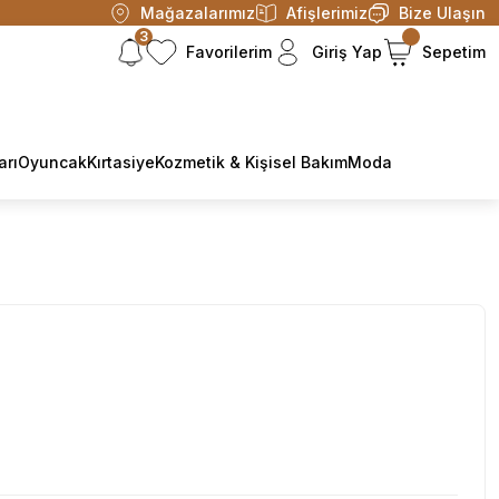
Mağazalarımız
Afişlerimiz
Bize Ulaşın
3
Favorilerim
Giriş Yap
Sepetim
arı
Oyuncak
Kırtasiye
Kozmetik & Kişisel Bakım
Moda