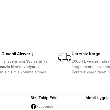
Yorum Yaz
Soru Sor
 Güvenilir mağaza yine alış
kemmeldi. Teşekkürler
Güvenli Alışveriş
Ücretsiz Kargo
i alışveriş için SSL sertifikalı
2000 TL ve üzeri alışv
ımızla hizmet veriyoruz.
kargo ücretini biz karş
Gönder
riniz bizimle koruma altında.
Ücretsiz kargo fırsatın
Bizi Takip Edin!
Mobil Uygula
Facebook