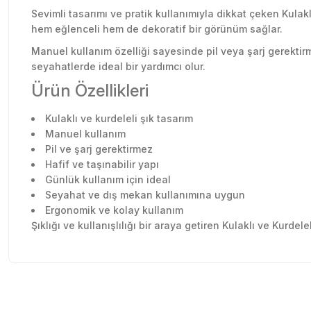
Sevimli tasarımı ve pratik kullanımıyla dikkat çeken Kulakl
hem eğlenceli hem de dekoratif bir görünüm sağlar.
Manuel kullanım özelliği sayesinde pil veya şarj gerektirm
seyahatlerde ideal bir yardımcı olur.
Ürün Özellikleri
Kulaklı ve kurdeleli şık tasarım
Manuel kullanım
Pil ve şarj gerektirmez
Hafif ve taşınabilir yapı
Günlük kullanım için ideal
Seyahat ve dış mekan kullanımına uygun
Ergonomik ve kolay kullanım
Şıklığı ve kullanışlılığı bir araya getiren Kulaklı ve Kurde
Sitede herşey rahatlıkla bulunuyor sitesini beğendim kar
Bu ürünün fiyat bilgisi, resim, ürün açıklamalarında ve diğer konu
olsun güzel
Görüş ve önerileriniz için teşekkür ederiz.