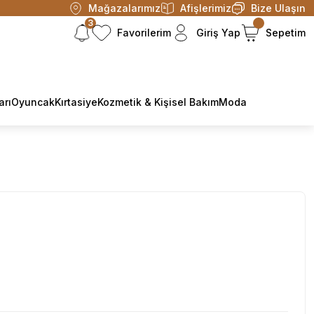
Mağazalarımız
Afişlerimiz
Bize Ulaşın
3
Favorilerim
Giriş Yap
Sepetim
arı
Oyuncak
Kırtasiye
Kozmetik & Kişisel Bakım
Moda