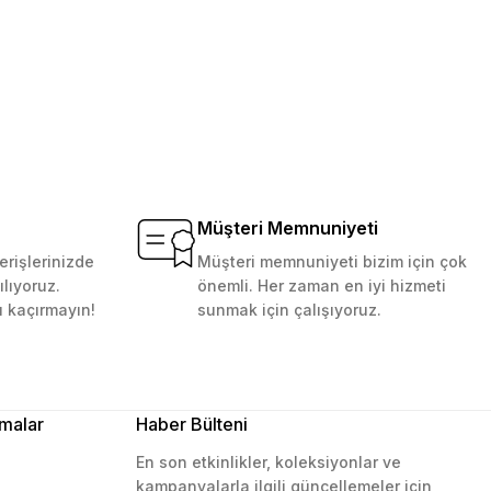
Müşteri Memnuniyeti
erişlerinizde
Müşteri memnuniyeti bizim için çok
ılıyoruz.
önemli. Her zaman en iyi hizmeti
ı kaçırmayın!
sunmak için çalışıyoruz.
malar
Haber Bülteni
En son etkinlikler, koleksiyonlar ve
kampanyalarla ilgili güncellemeler için