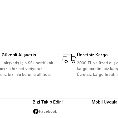
Yorum Yaz
Soru Sor
 Güvenilir mağaza yine alış
kemmeldi. Teşekkürler
Güvenli Alışveriş
Ücretsiz Kargo
i alışveriş için SSL sertifikalı
2000 TL ve üzeri alışv
ımızla hizmet veriyoruz.
kargo ücretini biz karş
Gönder
riniz bizimle koruma altında.
Ücretsiz kargo fırsatın
Bizi Takip Edin!
Mobil Uygula
Facebook