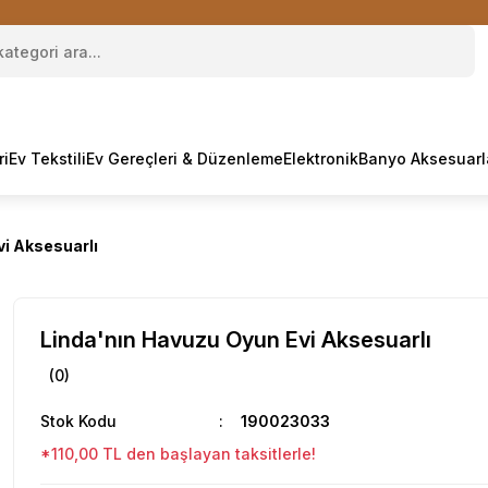
ri
Ev Tekstili
Ev Gereçleri & Düzenleme
Elektronik
Banyo Aksesuarl
vi Aksesuarlı
Linda'nın Havuzu Oyun Evi Aksesuarlı
(0)
Stok Kodu
190023033
*110,00 TL den başlayan taksitlerle!