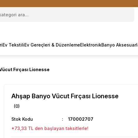
ri
Ev Tekstili
Ev Gereçleri & Düzenleme
Elektronik
Banyo Aksesuarl
ücut Fırçası Lionesse
Ahşap Banyo Vücut Fırçası Lionesse
(0)
Stok Kodu
170002707
*73,33 TL den başlayan taksitlerle!