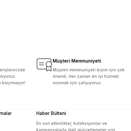
Müşteri Memnuniyeti
erişlerinizde
Müşteri memnuniyeti bizim için çok
ılıyoruz.
önemli. Her zaman en iyi hizmeti
ı kaçırmayın!
sunmak için çalışıyoruz.
malar
Haber Bülteni
En son etkinlikler, koleksiyonlar ve
kampanyalarla ilgili güncellemeler için