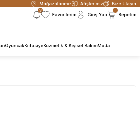
Mağazalarımız
Afişlerimiz
Bize Ulaşın
3
Favorilerim
Giriş Yap
Sepetim
arı
Oyuncak
Kırtasiye
Kozmetik & Kişisel Bakım
Moda