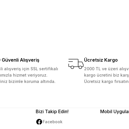
Yorum Yaz
Soru Sor
 Güvenilir mağaza yine alış
kemmeldi. Teşekkürler
Güvenli Alışveriş
Ücretsiz Kargo
i alışveriş için SSL sertifikalı
2000 TL ve üzeri alışv
ımızla hizmet veriyoruz.
kargo ücretini biz karş
Gönder
riniz bizimle koruma altında.
Ücretsiz kargo fırsatın
Bizi Takip Edin!
Mobil Uygula
Facebook