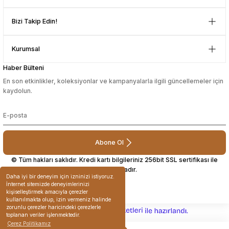
D... N... | 08/08/2024
Bizi Takip Edin!
Çok güzel bir site
Kurumsal
Mustafa Orhan | 25/07/2024
Haber Bülteni
En son etkinlikler, koleksiyonlar ve kampanyalarla ilgili güncellemeler için
subelerde bulamadigini burda
kaydolun.
bulabiliyosun bazen
L... M... | 11/10/2023
Abone Ol
Deneyimini Paylaş
© Tüm hakları saklıdır. Kredi kartı bilgileriniz 256bit SSL sertifikası ile
korunmaktadır.
Daha iyi bir deneyim için izninizi istiyoruz.
İnternet sitemizde deneyimlerinizi
kişiselleştirmek amacıyla çerezler
kullanılmakta olup, izin vermeniz halinde
zorunlu çerezler haricindeki çerezlerle
ideasoft
ile
e-
toplanan veriler işlenmektedir.
hazırlandı.
ticaret
Çerez Politikamız
paketleri