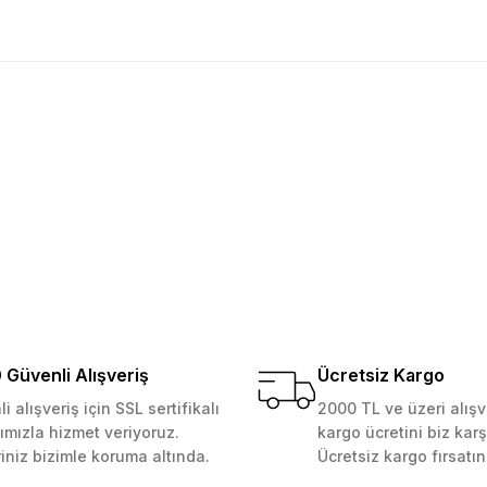
golama olsun ürün kalitesi
larda yetersiz gördüğünüz noktaları öneri formunu kullanarak tarafımıza ile
Ürün hakkında henüz soru sorulmamış.
Bu ürüne ilk yorumu siz yapın!
Yorum Yaz
Soru Sor
 Güvenilir mağaza yine alış
kemmeldi. Teşekkürler
Güvenli Alışveriş
Ücretsiz Kargo
i alışveriş için SSL sertifikalı
2000 TL ve üzeri alışv
ımızla hizmet veriyoruz.
kargo ücretini biz karş
Gönder
riniz bizimle koruma altında.
Ücretsiz kargo fırsatın