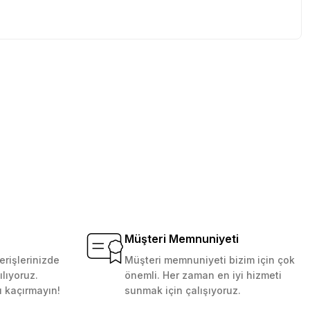
tebilirsiniz.
Müşteri Memnuniyeti
erişlerinizde
Müşteri memnuniyeti bizim için çok
ılıyoruz.
önemli. Her zaman en iyi hizmeti
ı kaçırmayın!
sunmak için çalışıyoruz.