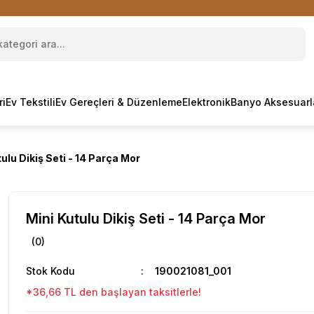
ri
Ev Tekstili
Ev Gereçleri & Düzenleme
Elektronik
Banyo Aksesuarl
ulu Dikiş Seti - 14 Parça Mor
Mini Kutulu Dikiş Seti - 14 Parça Mor
(0)
Stok Kodu
190021081_001
*36,66 TL den başlayan taksitlerle!