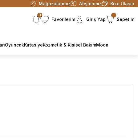
Mağazalarımız
Afişlerimiz
Bize Ulaşın
3
Favorilerim
Giriş Yap
Sepetim
arı
Oyuncak
Kırtasiye
Kozmetik & Kişisel Bakım
Moda