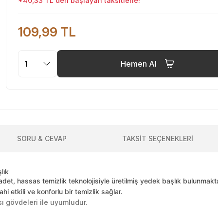
*40,33 TL den başlayan taksitlerle!
109,99 TL
Hemen Al
SORU & CEVAP
TAKSİT SEÇENEKLERİ
lık
adet, hassas temizlik teknolojisiyle üretilmiş yedek başlık bulunmakta
i etkili ve konforlu bir temizlik sağlar.
ı gövdeleri ile uyumludur.