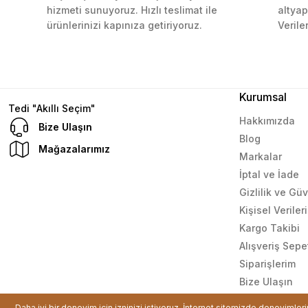
hizmeti sunuyoruz. Hızlı teslimat ile
altyap
L... M... | 11/10/2023
ürünlerinizi kapınıza getiriyoruz.
Verile
Deneyimini Paylaş
Kurumsal
Tedi "Akıllı Seçim"
Hakkımızda
Bize Ulaşın
Blog
Mağazalarımız
Markalar
İptal ve İade
Gizlilik ve Gü
Kişisel Verile
Kargo Takibi
Alışveriş Sepe
Siparişlerim
Bize Ulaşın
© Tüm hakları saklıdır. Kredi kartı bilgileriniz 256bit SSL sertif
Daha iyi bir deneyim için izninizi istiyoruz. İnternet sitemizde deneyimler