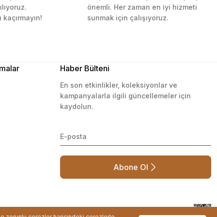
ılıyoruz.
önemli. Her zaman en iyi hizmeti
ı kaçırmayın!
sunmak için çalışıyoruz.
malar
Haber Bülteni
En son etkinlikler, koleksiyonlar ve
kampanyalarla ilgili güncellemeler için
kaydolun.
Abone Ol
de zorunlu çerezler haricindeki çerezlerle