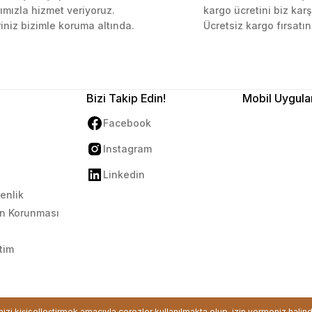
ımızla hizmet veriyoruz.
kargo ücretini biz karş
riniz bizimle koruma altında.
Ücretsiz kargo fırsatın
Bizi Takip Edin!
Mobil Uygula
Facebook
Instagram
Linkedin
venlik
rin Korunması
tim
ikası ile korunmaktadır.
inizi kişiselleştirmek amacıyla çerezler kullanılmakta olup, izin vermeniz halin