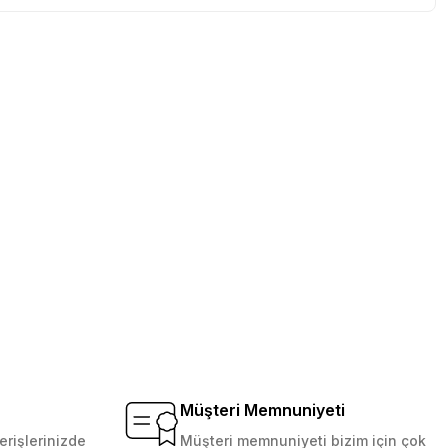
tebilirsiniz.
Müşteri Memnuniyeti
erişlerinizde
Müşteri memnuniyeti bizim için çok