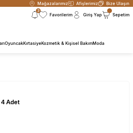
Mağazalarımız
Afişlerimiz
Bize Ulaşın
3
Favorilerim
Giriş Yap
Sepetim
arı
Oyuncak
Kırtasiye
Kozmetik & Kişisel Bakım
Moda
 4 Adet