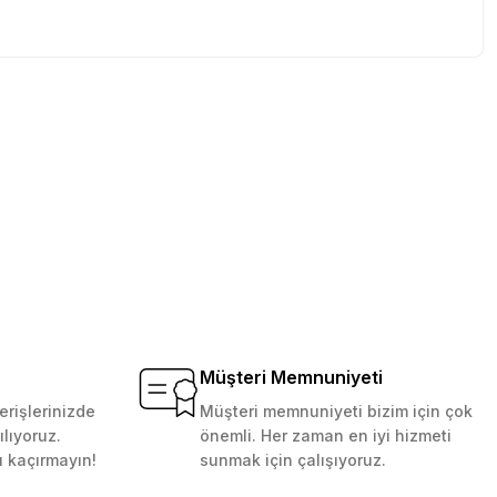
tebilirsiniz.
Müşteri Memnuniyeti
erişlerinizde
Müşteri memnuniyeti bizim için çok
ılıyoruz.
önemli. Her zaman en iyi hizmeti
ı kaçırmayın!
sunmak için çalışıyoruz.