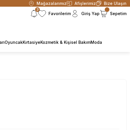
Mağazalarımız
Afişlerimiz
Bize Ulaşın
3
Favorilerim
Giriş Yap
Sepetim
arı
Oyuncak
Kırtasiye
Kozmetik & Kişisel Bakım
Moda