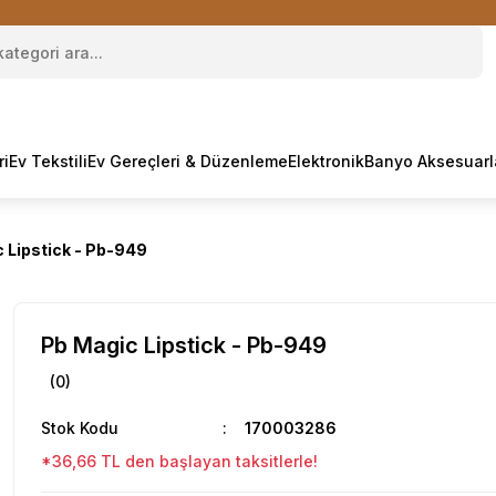
ri
Ev Tekstili
Ev Gereçleri & Düzenleme
Elektronik
Banyo Aksesuarl
 Lipstick - Pb-949
Pb Magic Lipstick - Pb-949
(0)
Stok Kodu
170003286
*36,66 TL den başlayan taksitlerle!