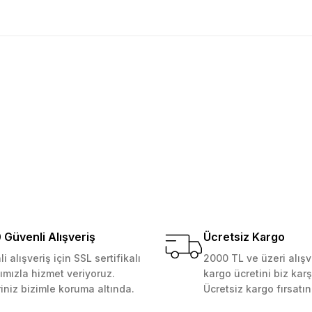
golama olsun ürün kalitesi
larda yetersiz gördüğünüz noktaları öneri formunu kullanarak tarafımıza ile
Ürün hakkında henüz soru sorulmamış.
Bu ürüne ilk yorumu siz yapın!
Yorum Yaz
Soru Sor
 Güvenilir mağaza yine alış
kemmeldi. Teşekkürler
Güvenli Alışveriş
Ücretsiz Kargo
i alışveriş için SSL sertifikalı
2000 TL ve üzeri alışv
ımızla hizmet veriyoruz.
kargo ücretini biz karş
Gönder
riniz bizimle koruma altında.
Ücretsiz kargo fırsatın