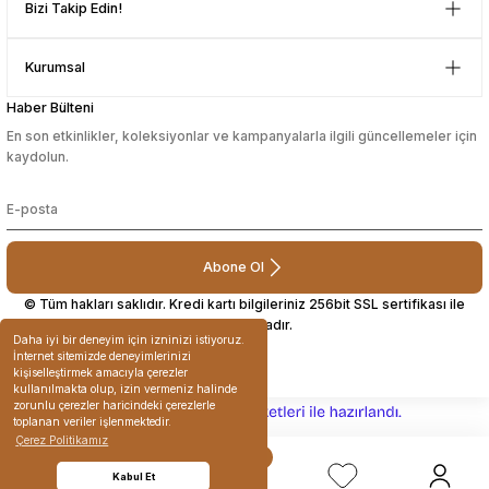
Bizi Takip Edin!
Çok güzel bir site
Kurumsal
Mustafa Orhan | 25/07/2024
Haber Bülteni
En son etkinlikler, koleksiyonlar ve kampanyalarla ilgili güncellemeler için
subelerde bulamadigini burda
kaydolun.
bulabiliyosun bazen
L... M... | 11/10/2023
Abone Ol
Deneyimini Paylaş
© Tüm hakları saklıdır. Kredi kartı bilgileriniz 256bit SSL sertifikası ile
korunmaktadır.
Daha iyi bir deneyim için izninizi istiyoruz.
İnternet sitemizde deneyimlerinizi
kişiselleştirmek amacıyla çerezler
kullanılmakta olup, izin vermeniz halinde
zorunlu çerezler haricindeki çerezlerle
ideasoft
ile
e-
toplanan veriler işlenmektedir.
hazırlandı.
ticaret
Çerez Politikamız
paketleri
Kabul Et