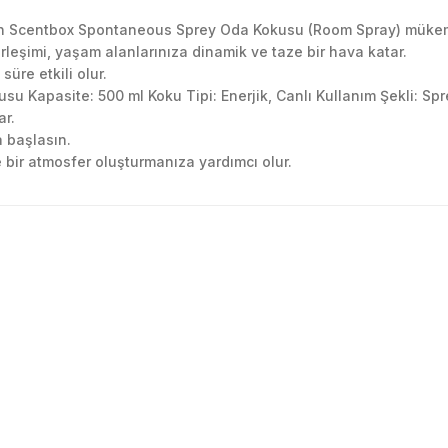
için Scentbox Spontaneous Sprey Oda Kokusu (Room Spray) mükemm
irleşimi, yaşam alanlarınıza dinamik ve taze bir hava katar.
üre etkili olur.
su Kapasite: 500 ml Koku Tipi: Enerjik, Canlı Kullanım Şekli: S
ar.
 başlasın.
e bir atmosfer oluşturmanıza yardımcı olur.
golama olsun ürün kalitesi
larda yetersiz gördüğünüz noktaları öneri formunu kullanarak tarafımıza ile
Ürün hakkında henüz soru sorulmamış.
Bu ürüne ilk yorumu siz yapın!
Yorum Yaz
Soru Sor
 Güvenilir mağaza yine alış
kemmeldi. Teşekkürler