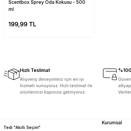
Scentbox Sprey Oda Kokusu - 500
ml
D... N... | 08/08/2024
199,99 TL
Sepete Ekle
Çok güzel bir site
Mustafa Orhan | 25/07/2024
subelerde bulamadigini burda bulabiliyosun bazen
L... M... | 11/10/2023
Hızlı Teslimat
%100 
Alışveriş deneyiminiz için en iyi
Güvenl
Deneyimini Paylaş
hizmeti sunuyoruz. Hızlı teslimat ile
altyap
ürünlerinizi kapınıza getiriyoruz.
Verile
Kurumsal
Tedi "Akıllı Seçim"