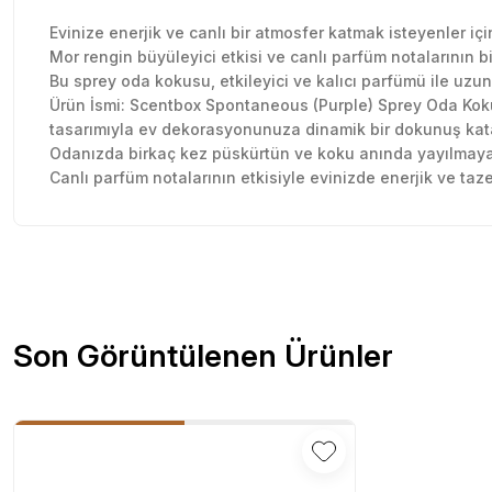
Evinize enerjik ve canlı bir atmosfer katmak isteyenler 
Mor rengin büyüleyici etkisi ve canlı parfüm notalarının b
Bu sprey oda kokusu, etkileyici ve kalıcı parfümü ile uzun s
Ürün İsmi: Scentbox Spontaneous (Purple) Sprey Oda Koku
tasarımıyla ev dekorasyonunuza dinamik bir dokunuş kat
Odanızda birkaç kez püskürtün ve koku anında yayılmaya
Canlı parfüm notalarının etkisiyle evinizde enerjik ve taz
Sitede herşey rahatlıkla bulunuyor sitesini beğendim kar
Bu ürünün fiyat bilgisi, resim, ürün açıklamalarında ve diğer konu
olsun güzel
Görüş ve önerileriniz için teşekkür ederiz.
Özlem Gökmen | 03/07/2026
Ürün resmi kalitesiz, bozuk veya görüntülenemiyor.
Son Görüntülenen Ürünler
Ürün açıklamasında eksik bilgiler bulunuyor.
2 gün içinde teslim edildi. Teşekkürler Tedi.
Ürün bilgilerinde hatalar bulunuyor.
D... Ç... | 21/12/2025
Ürün fiyatı diğer sitelerden daha pahalı.
Bu ürüne benzer farklı alternatifler olmalı.
Çok memnun kaldım . Ürünler sağlam ve hızlı elime ulaştı.
veriş yapmayı düşünüyorum. Müşteri ile ilgilenilmesi mü