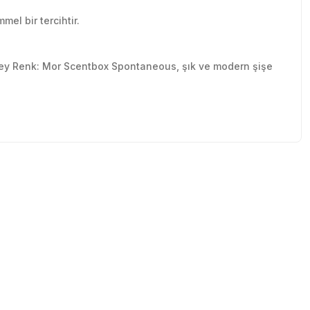
el bir tercihtir.
prey Renk: Mor Scentbox Spontaneous, şık ve modern şişe
tebilirsiniz.