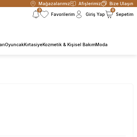
Mağazalarımız
Afişlerimiz
Bize Ulaşın
3
0
Favorilerim
Giriş Yap
Sepetim
arı
Oyuncak
Kırtasiye
Kozmetik & Kişisel Bakım
Moda