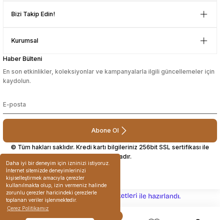
Mustafa Orhan | 25/07/2024
Bizi Takip Edin!
sesuarları
sesuarları
Takma Kirpik Ürünleri
Takma Kirpik Ürünleri
subelerde bulamadigini burda
Kurumsal
bulabiliyosun bazen
ları
ları
Haber Bülteni
L... M... | 11/10/2023
aklar
aklar
En son etkinlikler, koleksiyonlar ve kampanyalarla ilgili güncellemeler için
kaydolun.
Deneyimini Paylaş
ları
ları
Abone Ol
© Tüm hakları saklıdır. Kredi kartı bilgileriniz 256bit SSL sertifikası ile
korunmaktadır.
Daha iyi bir deneyim için izninizi istiyoruz.
İnternet sitemizde deneyimlerinizi
kişiselleştirmek amacıyla çerezler
kullanılmakta olup, izin vermeniz halinde
zorunlu çerezler haricindeki çerezlerle
ideasoft
ile
e-
toplanan veriler işlenmektedir.
hazırlandı.
ticaret
Çerez Politikamız
paketleri