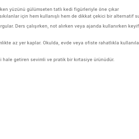
irken yüzünü gülümseten tatlı kedi figürleriyle öne çıkar
kılanlar için hem kullanışlı hem de dikkat çekici bir alternatif s
rgular. Ders çalışırken, not alırken veya ajanda kullanırken keyifl
ikte az yer kaplar. Okulda, evde veya ofiste rahatlıkla kullanıla
 hale getiren sevimli ve pratik bir kırtasiye ürünüdür.