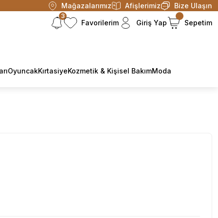
Mağazalarımız
Afişlerimiz
Bize Ulaşın
3
Favorilerim
Giriş Yap
Sepetim
arı
Oyuncak
Kırtasiye
Kozmetik & Kişisel Bakım
Moda