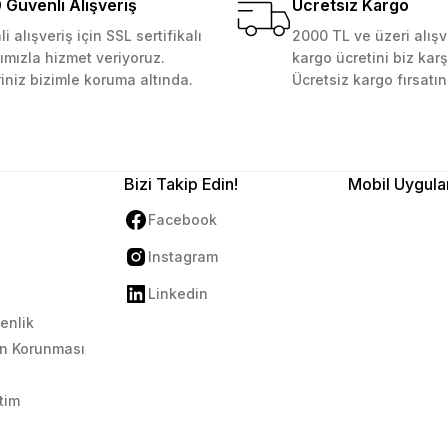
Güvenli Alışveriş
Ücretsiz Kargo
i alışveriş için SSL sertifikalı
2000 TL ve üzeri alışv
ımızla hizmet veriyoruz.
kargo ücretini biz karş
Gönder
riniz bizimle koruma altında.
Ücretsiz kargo fırsatın
Bizi Takip Edin!
Mobil Uygula
Facebook
Instagram
Linkedin
venlik
rin Korunması
tim