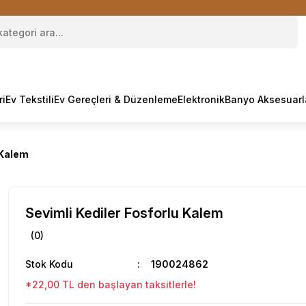
ri
Ev Tekstili
Ev Gereçleri & Düzenleme
Elektronik
Banyo Aksesuarl
 Kalem
Sevimli Kediler Fosforlu Kalem
(0)
Stok Kodu
190024862
*22,00 TL den başlayan taksitlerle!