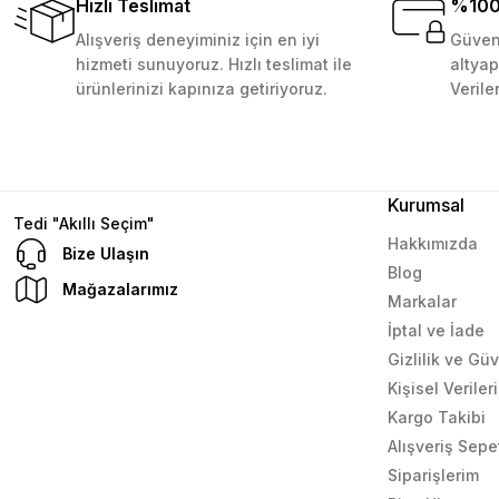
Hızlı Teslimat
%100 
Alışveriş deneyiminiz için en iyi
Güvenl
59,99 TL
Sepete Ekle
Çok güzel bir site
hizmeti sunuyoruz. Hızlı teslimat ile
altyap
ürünlerinizi kapınıza getiriyoruz.
Verile
Mustafa Orhan | 25/07/2024
subelerde bulamadigini burda bulabiliyosun bazen
L... M... | 11/10/2023
Kurumsal
Tedi "Akıllı Seçim"
Hakkımızda
Bize Ulaşın
Blog
Deneyimini Paylaş
Mağazalarımız
Markalar
İptal ve İade
Gizlilik ve Gü
Kişisel Verile
Kargo Takibi
Alışveriş Sepe
Siparişlerim