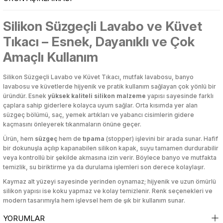
Silikon Süzgeçli Lavabo ve Küvet
etleri
tleri
luk Ürünleri
etleri
tleri
luk Ürünleri
Hamur Açma Matı
Ekmek Kutusu & Sepeti
Karaf
Sebze Haşlayıcı
Yatak Örtüsü
Markör & Yazı Tahtası Kalemleri
Sıvı ve Şerit Düzelticiler
Kalem Kutuları
Pamuk
Törpü, Ponza, Ped
Highlighter
Serum
Toka
Hamur Açma Matı
Ekmek Kutusu & Sepeti
Karaf
Sebze Haşlayıcı
Yatak Örtüsü
Markör & Yazı Tahtası Kalemleri
Sıvı ve Şerit Düzelticiler
Kalem Kutuları
Pamuk
Törpü, Ponza, Ped
Highlighter
Serum
Toka
Tıkacı – Esnek, Dayanıklı ve Çok
rı
rünleri
ı
rı
rünleri
ı
Hamur Dağıtıcı
Erzak Kabı
Kase & Çerezlik
Tencere, Tava, Setler
Yorgan
Mum Boya
Zımba & Zımba Teli
Kalemli Magnetli Yazı Tahtası
Sıvı Sabun
Kalemtıraş
Tonik
Hamur Dağıtıcı
Erzak Kabı
Kase & Çerezlik
Tencere, Tava, Setler
Yorgan
Mum Boya
Zımba & Zımba Teli
Kalemli Magnetli Yazı Tahtası
Sıvı Sabun
Kalemtıraş
Tonik
Amaçlı Kullanım
klar
ı Standı
klar
ı Standı
Hamur Fırçası
Karıştırma & Ölçü Kapları
Nihale
Pastel Boya
Kalemlik
Kapaklı Ayna
Vücut Nemlendiriciler
Hamur Fırçası
Karıştırma & Ölçü Kapları
Nihale
Pastel Boya
Kalemlik
Kapaklı Ayna
Vücut Nemlendiriciler
Silikon Süzgeçli Lavabo ve Küvet Tıkacı, mutfak lavabosu, banyo
lavabosu ve küvetlerde hijyenik ve pratik kullanım sağlayan çok yönlü bir
üründür. Esnek
yüksek kaliteli silikon malzeme
yapısı sayesinde farklı
lü Oyuncaklar
dorant
eme Ekipmanları
lü Oyuncaklar
dorant
eme Ekipmanları
Hamur Şeklillendirici
Kaşıklık
Pasta Servisleri
Roller & Jel Kalemler
Kalemtraş
Kapatıcı
Vücut Sıkılaştırıcı & Şekillendirici
Hamur Şeklillendirici
Kaşıklık
Pasta Servisleri
Roller & Jel Kalemler
Kalemtraş
Kapatıcı
Vücut Sıkılaştırıcı & Şekillendirici
çaplara sahip giderlere kolayca uyum sağlar. Orta kısımda yer alan
süzgeç bölümü, saç, yemek artıkları ve yabancı cisimlerin gidere
kaçmasını önleyerek tıkanmaların önüne geçer.
lar
Kesme ve Şekillendirme
lar
Kesme ve Şekillendirme
Havan
Kavanoz
Peçete Halkası
Sulu Boya
Kaplama Kağıtları ve Etiketler
Kaş Ürünleri
Yüz Nemlendirici
Havan
Kavanoz
Peçete Halkası
Sulu Boya
Kaplama Kağıtları ve Etiketler
Kaş Ürünleri
Yüz Nemlendirici
Ürün, hem
süzgeç
hem de
tıpama
(stopper) işlevini bir arada sunar. Hafif
bir dokunuşla açılıp kapanabilen silikon kapak, suyu tamamen durdurabilir
esuarları
esuarları
Kesme Tahtası
Koruyucu Kapak
Peçetelik
Tükenmez Kalem
Kırtasiye Seti
Makyaj Aynası
Kesme Tahtası
Koruyucu Kapak
Peçetelik
Tükenmez Kalem
Kırtasiye Seti
Makyaj Aynası
veya kontrollü bir şekilde akmasına izin verir. Böylece banyo ve mutfakta
Şekillendirme
Şekillendirme
temizlik, su biriktirme ya da durulama işlemleri son derece kolaylaşır.
eri
eri
Krema Torbası
Matara
Pipet
Versatil Kalem
Makas & Maket Bıçağı
Makyaj Baz & Sabitleyiciler
Krema Torbası
Matara
Pipet
Versatil Kalem
Makas & Maket Bıçağı
Makyaj Baz & Sabitleyiciler
Kaymaz alt yüzeyi sayesinde yerinden oynamaz; hijyenik ve uzun ömürlü
ciler
ciler
silikon yapısı ise koku yapmaz ve kolay temizlenir. Renk seçenekleri ve
modern tasarımıyla hem işlevsel hem de şık bir kullanım sunar.
r
r
Limon Sıkacağı
Mikrodalga Saklama Kabı
Şekerlik
Yüz & Parmak Boyası
Mikroskop & Teleskop
Makyaj Çantası
Limon Sıkacağı
Mikrodalga Saklama Kabı
Şekerlik
Yüz & Parmak Boyası
Mikroskop & Teleskop
Makyaj Çantası
Makineleri
Makineleri
YORUMLAR