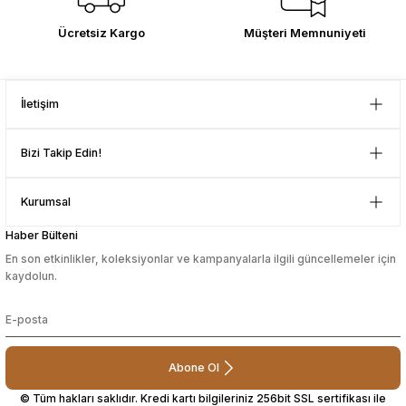
Çok memnun kaldım . Ürünler
Ücretsiz Kargo
Müşteri Memnuniyeti
sesuarları
sesuarları
Takma Kirpik Ürünleri
Takma Kirpik Ürünleri
sağlam ve hızlı elime ulaştı.
Güvenilir mağaza yine alış veriş
yapmayı düşünüyorum. Müşteri ile
ları
ları
Gönder
ilgilenilmesi mükemmeldi.
İletişim
Teşekkürler
aklar
aklar
D... N... | 08/08/2024
Bizi Takip Edin!
ları
ları
Çok güzel bir site
Kurumsal
Mustafa Orhan | 25/07/2024
Haber Bülteni
En son etkinlikler, koleksiyonlar ve kampanyalarla ilgili güncellemeler için
subelerde bulamadigini burda
kaydolun.
bulabiliyosun bazen
L... M... | 11/10/2023
Abone Ol
Deneyimini Paylaş
© Tüm hakları saklıdır. Kredi kartı bilgileriniz 256bit SSL sertifikası ile