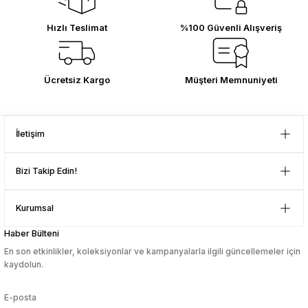
Gönder
ilgilenilmesi mükemmeldi.
Teşekkürler
sesuarları
sesuarları
Takma Kirpik Ürünleri
Takma Kirpik Ürünleri
Hızlı Teslimat
%100 Güvenli Alışveriş
D... N... | 08/08/2024
ları
ları
Çok güzel bir site
Ücretsiz Kargo
Müşteri Memnuniyeti
aklar
aklar
Mustafa Orhan | 25/07/2024
ları
ları
İletişim
subelerde bulamadigini burda
bulabiliyosun bazen
Bizi Takip Edin!
L... M... | 11/10/2023
Kurumsal
Deneyimini Paylaş
Haber Bülteni
En son etkinlikler, koleksiyonlar ve kampanyalarla ilgili güncellemeler için
kaydolun.