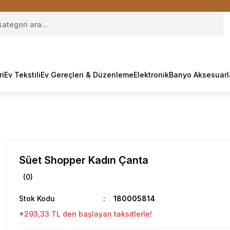
ri
Ev Tekstili
Ev Gereçleri & Düzenleme
Elektronik
Banyo Aksesuarl
Süet Shopper Kadın Çanta
(0)
Stok Kodu
180005814
*293,33 TL den başlayan taksitlerle!