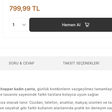
799,99 TL
Hemen Al
SORU & CEVAP
TAKSİT SEÇENEKLERİ
shopper kadın çanta
, günlük kombinlerin vazgeçilmez tamamlay
e tasarımı sayesinde farklı tarzlara kolayca uyum sağlar.
nıza olanak tanır. Cüzdan, telefon, anahtar, makyaj ürünleri ve ta
e seyahat gibi farklı kullanım alanlarında pratik bir deneyim sağ