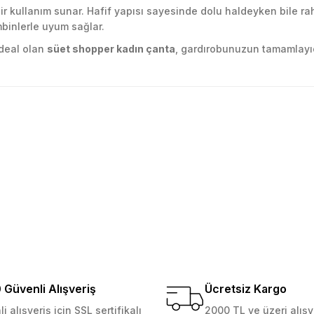
 kullanım sunar. Hafif yapısı sayesinde dolu haldeyken bile rah
mbinlerle uyum sağlar.
ideal olan
süet shopper kadın çanta
, gardırobunuzun tamamlayıcı
golama olsun ürün kalitesi
larda yetersiz gördüğünüz noktaları öneri formunu kullanarak tarafımıza ile
Ürün hakkında henüz soru sorulmamış.
Bu ürüne ilk yorumu siz yapın!
Yorum Yaz
Soru Sor
 Güvenilir mağaza yine alış
kemmeldi. Teşekkürler
Güvenli Alışveriş
Ücretsiz Kargo
i alışveriş için SSL sertifikalı
2000 TL ve üzeri alışv