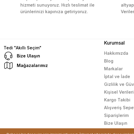
799,99 TL
Çok güzel bir site
Ekle
hizmeti sunuyoruz. Hızlı teslimat ile
altyap
ürünlerinizi kapınıza getiriyoruz.
Verile
Mustafa Orhan | 25/07/2024
subelerde bulamadigini burda bulabiliyosun bazen
L... M... | 11/10/2023
Kurumsal
Tedi "Akıllı Seçim"
Hakkımızda
Bize Ulaşın
Blog
Deneyimini Paylaş
Mağazalarımız
Markalar
İptal ve İade
Gizlilik ve Gü
Kişisel Verile
Kargo Takibi
Alışveriş Sepe
Siparişlerim
Bize Ulaşın
© Tüm hakları saklıdır. Kredi kartı bilgileriniz 256bit SSL sertif