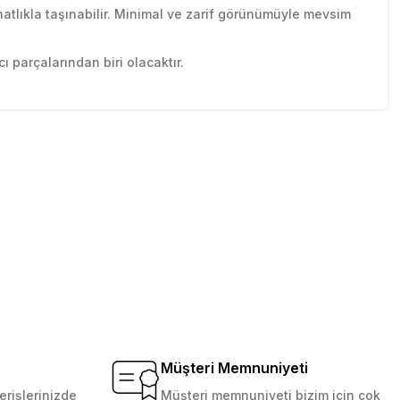
atlıkla taşınabilir. Minimal ve zarif görünümüyle mevsim
 parçalarından biri olacaktır.
tebilirsiniz.
Müşteri Memnuniyeti
erişlerinizde
Müşteri memnuniyeti bizim için çok