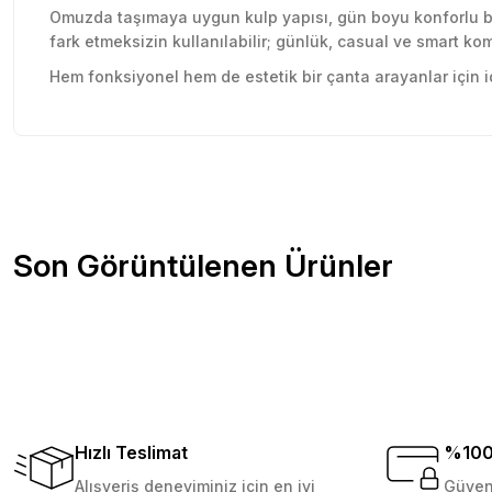
Omuzda taşımaya uygun kulp yapısı, gün boyu konforlu bir
fark etmeksizin kullanılabilir; günlük, casual ve smart ko
Hem fonksiyonel hem de estetik bir çanta arayanlar için 
Sitede herşey rahatlıkla bulunuyor sitesini beğendim kar
Bu ürünün fiyat bilgisi, resim, ürün açıklamalarında ve diğer konu
olsun güzel
Görüş ve önerileriniz için teşekkür ederiz.
Özlem Gökmen | 03/07/2026
Ürün resmi kalitesiz, bozuk veya görüntülenemiyor.
Son Görüntülenen Ürünler
Ürün açıklamasında eksik bilgiler bulunuyor.
2 gün içinde teslim edildi. Teşekkürler Tedi.
Ürün bilgilerinde hatalar bulunuyor.
D... Ç... | 21/12/2025
Ürün fiyatı diğer sitelerden daha pahalı.
Bu ürüne benzer farklı alternatifler olmalı.
Çok memnun kaldım . Ürünler sağlam ve hızlı elime ulaştı.
veriş yapmayı düşünüyorum. Müşteri ile ilgilenilmesi mü
Süet Shopper Kadın Çanta
D... N... | 08/08/2024
Hızlı Teslimat
%100 
Sepete
Alışveriş deneyiminiz için en iyi
Güvenl