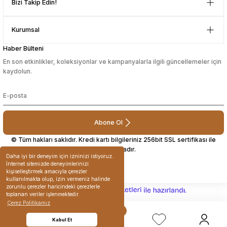
Bizi Takip Edin!
Çok güzel bir site
Kurumsal
Mustafa Orhan | 25/07/2024
Haber Bülteni
En son etkinlikler, koleksiyonlar ve kampanyalarla ilgili güncellemeler için
subelerde bulamadigini burda
kaydolun.
bulabiliyosun bazen
L... M... | 11/10/2023
Abone Ol
Deneyimini Paylaş
© Tüm hakları saklıdır. Kredi kartı bilgileriniz 256bit SSL sertifikası ile
korunmaktadır.
Daha iyi bir deneyim için izninizi istiyoruz.
İnternet sitemizde deneyimlerinizi
kişiselleştirmek amacıyla çerezler
kullanılmakta olup, izin vermeniz halinde
zorunlu çerezler haricindeki çerezlerle
ideasoft
ile
e-
toplanan veriler işlenmektedir.
hazırlandı.
ticaret
Çerez Politikamız
paketleri
Kabul Et