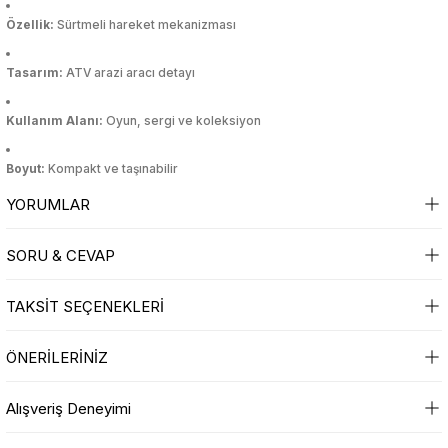
i
i
Mutfak Tartıları
Poşetlik
Servis Gereçleri
Okul Çantaları
Makyaj Düzenleyici & Takı Organiz
Mutfak Tartıları
Poşetlik
Servis Gereçleri
Okul Çantaları
Makyaj Düzenleyici & Takı Organiz
Özellik:
Sürtmeli hareket mekanizması
bası
u
bası
u
Mutfak Zamanlayıcıları
Raflar ve Tutucular
Tabak
Oyun Hamuru
Makyaj Fırçası & Aplikatör
Mutfak Zamanlayıcıları
Raflar ve Tutucular
Tabak
Oyun Hamuru
Makyaj Fırçası & Aplikatör
Tasarım:
ATV arazi aracı detayı
kal Ürünler
kal Ürünler
Kullanım Alanı:
Oyun, sergi ve koleksiyon
an
an
Patates Ezici
Saklama Kabı
Tuzluk & Biberlik
Resim Çantası
Makyaj Süngeri
Patates Ezici
Saklama Kabı
Tuzluk & Biberlik
Resim Çantası
Makyaj Süngeri
Boyut:
Kompakt ve taşınabilir
çleri
alar
çleri
alar
Rende
Sebzelik
Yağlık & Sirkelik
Silgi
Maskara & Rimel
Rende
Sebzelik
Yağlık & Sirkelik
Silgi
Maskara & Rimel
Bakımı
Bakımı
YORUMLAR
 Aksesuarları
lar ve Su Tabancaları
 Aksesuarları
lar ve Su Tabancaları
Salata Kurutucu
Sosluk
Yemek Takımı
Suluk, Matara, Beslenme Çantalar
Oje
Salata Kurutucu
Sosluk
Yemek Takımı
Suluk, Matara, Beslenme Çantalar
Oje
SORU & CEVAP
ç
uarları
ç
uarları
Sarımsak Ezici
Su Şişesi
Yumurtalık
Yapıştırıcılar
Oje Çıkarıcı & Aseton
Sarımsak Ezici
Su Şişesi
Yumurtalık
Yapıştırıcılar
Oje Çıkarıcı & Aseton
Bu ürüne ilk yorumu siz yapın!
TAKSİT SEÇENEKLERİ
klar
klar
Süzgeç
Termos
Parlatıcı & Dolgunlaştırıcı
Süzgeç
Termos
Parlatıcı & Dolgunlaştırıcı
Ürün hakkında henüz soru sorulmamış.
Yorum Yaz
ÖNERİLERİNİZ
Yağ Sıçratmaz
Torba Klipsleri
Pudra
Yağ Sıçratmaz
Torba Klipsleri
Pudra
Soru Sor
Bu ürünün fiyat bilgisi, resim, ürün açıklamalarında ve diğer konularda
Alışveriş Deneyimi
yetersiz gördüğünüz noktaları öneri formunu kullanarak tarafımıza
klar
klar
Ruj
Ruj
iletebilirsiniz.