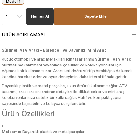
etleri
tleri
luk Ürünleri
etleri
tleri
luk Ürünleri
Hamur Açma Matı
Ekmek Kutusu & Sepeti
Karaf
Sebze Haşlayıcı
Yatak Örtüsü
Markör & Yazı Tahtası Kalemleri
Sıvı ve Şerit Düzelticiler
Kalem Kutuları
Pamuk
Törpü, Ponza, Ped
Highlighter
Serum
Toka
Hamur Açma Matı
Ekmek Kutusu & Sepeti
Karaf
Sebze Haşlayıcı
Yatak Örtüsü
Markör & Yazı Tahtası Kalemleri
Sıvı ve Şerit Düzelticiler
Kalem Kutuları
Pamuk
Törpü, Ponza, Ped
Highlighter
Serum
Toka
Hemen Al
Sepete Ekle
rı
rünleri
ı
rı
rünleri
ı
Hamur Dağıtıcı
Erzak Kabı
Kase & Çerezlik
Tencere, Tava, Setler
Yorgan
Mum Boya
Zımba & Zımba Teli
Kalemli Magnetli Yazı Tahtası
Sıvı Sabun
Kalemtıraş
Tonik
Hamur Dağıtıcı
Erzak Kabı
Kase & Çerezlik
Tencere, Tava, Setler
Yorgan
Mum Boya
Zımba & Zımba Teli
Kalemli Magnetli Yazı Tahtası
Sıvı Sabun
Kalemtıraş
Tonik
ÜRÜN AÇIKLAMASI
klar
ı Standı
klar
ı Standı
Hamur Fırçası
Karıştırma & Ölçü Kapları
Nihale
Pastel Boya
Kalemlik
Kapaklı Ayna
Vücut Nemlendiriciler
Hamur Fırçası
Karıştırma & Ölçü Kapları
Nihale
Pastel Boya
Kalemlik
Kapaklı Ayna
Vücut Nemlendiriciler
Sürtmeli ATV Aracı – Eğlenceli ve Dayanıklı Mini Araç
Küçük otomobil ve araç meraklıları için tasarlanmış
Sürtmeli ATV Aracı
,
lü Oyuncaklar
dorant
eme Ekipmanları
lü Oyuncaklar
dorant
eme Ekipmanları
Hamur Şeklillendirici
Kaşıklık
Pasta Servisleri
Roller & Jel Kalemler
Kalemtraş
Kapatıcı
Vücut Sıkılaştırıcı & Şekillendirici
Hamur Şeklillendirici
Kaşıklık
Pasta Servisleri
Roller & Jel Kalemler
Kalemtraş
Kapatıcı
Vücut Sıkılaştırıcı & Şekillendirici
sürtmeli mekanizması sayesinde çocuklar ve koleksiyoncular için
eğlenceli bir kullanım sunar. Aracı ileri doğru sürtüp bıraktığınızda kendi
kendine hareket eder ve oyun deneyimini daha interaktif hale getirir.
lar
Kesme ve Şekillendirme
lar
Kesme ve Şekillendirme
Havan
Kavanoz
Peçete Halkası
Sulu Boya
Kaplama Kağıtları ve Etiketler
Kaş Ürünleri
Yüz Nemlendirici
Havan
Kavanoz
Peçete Halkası
Sulu Boya
Kaplama Kağıtları ve Etiketler
Kaş Ürünleri
Yüz Nemlendirici
Dayanıklı plastik ve metal parçaları, uzun ömürlü kullanım sağlar. ATV
tasarımı, arazi aracını andıran detayları ile dikkat çeker ve mini araç
esuarları
esuarları
Kesme Tahtası
Koruyucu Kapak
Peçetelik
Tükenmez Kalem
Kırtasiye Seti
Makyaj Aynası
Kesme Tahtası
Koruyucu Kapak
Peçetelik
Tükenmez Kalem
Kırtasiye Seti
Makyaj Aynası
koleksiyonlarınıza estetik bir katkı sağlar. Hafif ve kompakt yapısı
Şekillendirme
Şekillendirme
sayesinde taşınabilir ve kolayca sergilenebilir.
Ürün Özellikleri
eri
eri
Krema Torbası
Matara
Pipet
Versatil Kalem
Makas & Maket Bıçağı
Makyaj Baz & Sabitleyiciler
Krema Torbası
Matara
Pipet
Versatil Kalem
Makas & Maket Bıçağı
Makyaj Baz & Sabitleyiciler
ciler
ciler
r
r
Limon Sıkacağı
Mikrodalga Saklama Kabı
Şekerlik
Yüz & Parmak Boyası
Mikroskop & Teleskop
Makyaj Çantası
Limon Sıkacağı
Mikrodalga Saklama Kabı
Şekerlik
Yüz & Parmak Boyası
Mikroskop & Teleskop
Makyaj Çantası
Malzeme:
Dayanıklı plastik ve metal parçalar
Makineleri
Makineleri