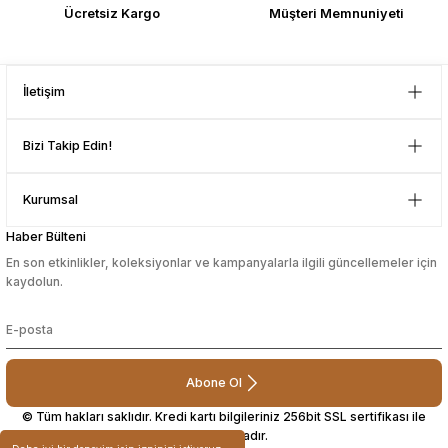
Çok memnun kaldım . Ürünler
Ücretsiz Kargo
Müşteri Memnuniyeti
sağlam ve hızlı elime ulaştı.
sesuarları
sesuarları
Takma Kirpik Ürünleri
Takma Kirpik Ürünleri
Güvenilir mağaza yine alış veriş
yapmayı düşünüyorum. Müşteri ile
Gönder
ilgilenilmesi mükemmeldi.
ları
ları
İletişim
Teşekkürler
D... N... | 08/08/2024
aklar
aklar
Bizi Takip Edin!
Çok güzel bir site
ları
ları
Kurumsal
Mustafa Orhan | 25/07/2024
Haber Bülteni
En son etkinlikler, koleksiyonlar ve kampanyalarla ilgili güncellemeler için
subelerde bulamadigini burda
kaydolun.
bulabiliyosun bazen
L... M... | 11/10/2023
Abone Ol
Deneyimini Paylaş
© Tüm hakları saklıdır. Kredi kartı bilgileriniz 256bit SSL sertifikası ile
korunmaktadır.