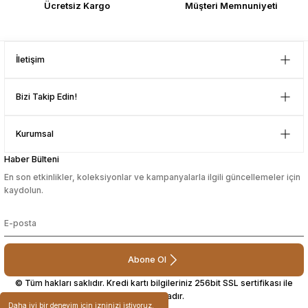
Ücretsiz Kargo
Müşteri Memnuniyeti
sağlam ve hızlı elime ulaştı.
sesuarları
sesuarları
Güvenilir mağaza yine alış veriş
Takma Kirpik Ürünleri
Takma Kirpik Ürünleri
yapmayı düşünüyorum. Müşteri ile
Gönder
ilgilenilmesi mükemmeldi.
İletişim
ları
ları
Teşekkürler
D... N... | 08/08/2024
Bizi Takip Edin!
aklar
aklar
Çok güzel bir site
ları
ları
Kurumsal
Mustafa Orhan | 25/07/2024
Haber Bülteni
En son etkinlikler, koleksiyonlar ve kampanyalarla ilgili güncellemeler için
subelerde bulamadigini burda
kaydolun.
bulabiliyosun bazen
L... M... | 11/10/2023
Abone Ol
Deneyimini Paylaş
© Tüm hakları saklıdır. Kredi kartı bilgileriniz 256bit SSL sertifikası ile
korunmaktadır.
Daha iyi bir deneyim için izninizi istiyoruz.