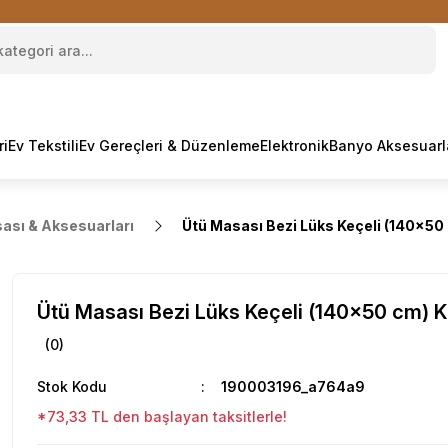
ri
Ev Tekstili
Ev Gereçleri & Düzenleme
Elektronik
Banyo Aksesuarl
ası & Aksesuarları
Ütü Masası Bezi Lüks Keçeli (140x50 
Ütü Masası Bezi Lüks Keçeli (140x50 cm) Ka
(0)
Stok Kodu
190003196_a764a9
*73,33 TL den başlayan taksitlerle!