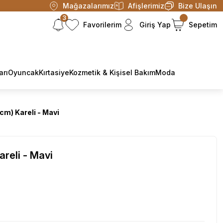
Mağazalarımız
Afişlerimiz
Bize Ulaşın
3
Favorilerim
Giriş Yap
Sepetim
arı
Oyuncak
Kırtasiye
Kozmetik & Kişisel Bakım
Moda
cm) Kareli - Mavi
reli - Mavi