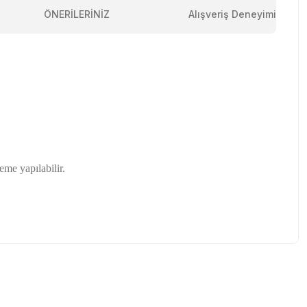
ÖNERİLERİNİZ
Alışveriş Deneyimi
me yapılabilir.
tebilirsiniz.