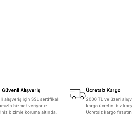
Yorum Yaz
Soru Sor
 Güvenilir mağaza yine alış
kemmeldi. Teşekkürler
Gönder
Güvenli Alışveriş
Ücretsiz Kargo
i alışveriş için SSL sertifikalı
2000 TL ve üzeri alışv
ımızla hizmet veriyoruz.
kargo ücretini biz karş
riniz bizimle koruma altında.
Ücretsiz kargo fırsatın