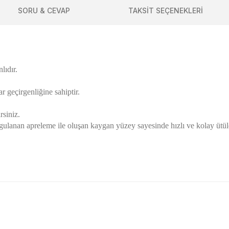
SORU & CEVAP
TAKSİT SEÇENEKLERİ
lıdır.
 geçirgenliğine sahiptir.
rsiniz.
lanan apreleme ile oluşan kaygan yüzey sayesinde hızlı ve kolay ütüle
golama olsun ürün kalitesi
larda yetersiz gördüğünüz noktaları öneri formunu kullanarak tarafımıza ile
Ürün hakkında henüz soru sorulmamış.
Bu ürüne ilk yorumu siz yapın!