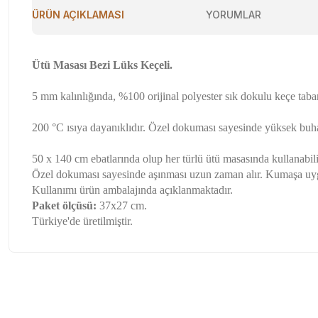
ÜRÜN AÇIKLAMASI
YORUMLAR
Ütü Masası Bezi Lüks Keçeli.
5 mm kalınlığında, %100 orijinal polyester sık dokulu keçe taban
200 °C ısıya dayanıklıdır. Özel dokuması sayesinde yüksek buhar
50 x 140 cm ebatlarında olup her türlü ütü masasında kullanabili
Özel dokuması sayesinde aşınması uzun zaman alır. Kumaşa uygu
Kullanımı ürün ambalajında açıklanmaktadır.
Paket ölçüsü:
37x27 cm.
Türkiye'de üretilmiştir.
Sitede herşey rahatlıkla bulunuyor sitesini beğendim kar
Bu ürünün fiyat bilgisi, resim, ürün açıklamalarında ve diğer konu
olsun güzel
Görüş ve önerileriniz için teşekkür ederiz.
Özlem Gökmen | 03/07/2026
Ürün resmi kalitesiz, bozuk veya görüntülenemiyor.