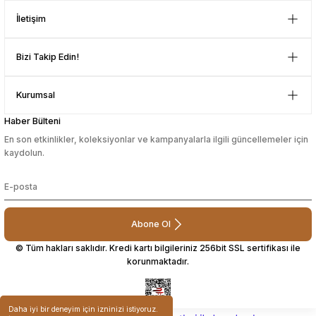
Mustafa Orhan | 25/07/2024
İletişim
sesuarları
sesuarları
Takma Kirpik Ürünleri
Takma Kirpik Ürünleri
subelerde bulamadigini burda
Bizi Takip Edin!
bulabiliyosun bazen
ları
ları
L... M... | 11/10/2023
Kurumsal
aklar
aklar
Haber Bülteni
Deneyimini Paylaş
ları
ları
En son etkinlikler, koleksiyonlar ve kampanyalarla ilgili güncellemeler için
kaydolun.
Abone Ol
© Tüm hakları saklıdır. Kredi kartı bilgileriniz 256bit SSL sertifikası ile
korunmaktadır.
Daha iyi bir deneyim için izninizi istiyoruz.