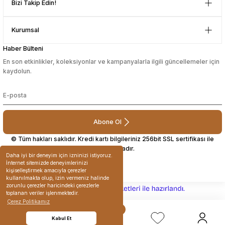
Bizi Takip Edin!
sesuarları
sesuarları
Takma Kirpik Ürünleri
Takma Kirpik Ürünleri
Çok güzel bir site
Kurumsal
Mustafa Orhan | 25/07/2024
ları
ları
Haber Bülteni
En son etkinlikler, koleksiyonlar ve kampanyalarla ilgili güncellemeler için
subelerde bulamadigini burda
kaydolun.
aklar
aklar
bulabiliyosun bazen
L... M... | 11/10/2023
ları
ları
Abone Ol
Deneyimini Paylaş
© Tüm hakları saklıdır. Kredi kartı bilgileriniz 256bit SSL sertifikası ile
korunmaktadır.
Daha iyi bir deneyim için izninizi istiyoruz.
İnternet sitemizde deneyimlerinizi
kişiselleştirmek amacıyla çerezler
kullanılmakta olup, izin vermeniz halinde
zorunlu çerezler haricindeki çerezlerle
ideasoft
ile
e-
toplanan veriler işlenmektedir.
hazırlandı.
ticaret
Çerez Politikamız
paketleri
Kabul Et