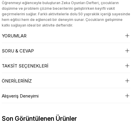
Öğrenmeyi eğlenceyle buluşturan Zeka Oyunları Defteri, çocukların
düşünme ve problem çözme becerilerini geliştirirken keyifli vakit
sesuarları
sesuarları
Takma Kirpik Ürünleri
Takma Kirpik Ürünleri
geçirmelerini sağlar. Farklı aktivitelerle dolu 50 yapraklık içeriği sayesinde
hem eğitici hem de eğlenceli bir deneyim sunar. Çocukların gelişimine
katkı sağlayan ideal bir aktivite defteridir.
ları
ları
YORUMLAR
aklar
aklar
SORU & CEVAP
ları
ları
Bu ürüne ilk yorumu siz yapın!
TAKSİT SEÇENEKLERİ
Ürün hakkında henüz soru sorulmamış.
Yorum Yaz
ÖNERİLERİNİZ
Soru Sor
Bu ürünün fiyat bilgisi, resim, ürün açıklamalarında ve diğer konularda
Alışveriş Deneyimi
yetersiz gördüğünüz noktaları öneri formunu kullanarak tarafımıza
iletebilirsiniz.
Sitede herşey rahatlıkla bulunuyor
Görüş ve önerileriniz için teşekkür ederiz.
sitesini beğendim kargolama olsun
Son Görüntülenen Ürünler
ürün kalitesi olsun güzel
Ürün resmi kalitesiz, bozuk veya görüntülenemiyor.