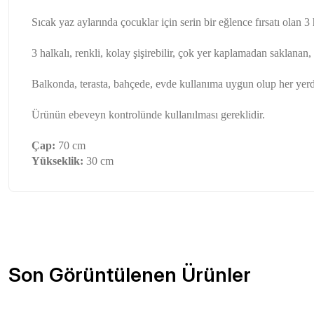
Sıcak yaz aylarında çocuklar için serin bir eğlence fırsatı olan 3
3 halkalı, renkli, kolay şişirebilir, çok yer kaplamadan saklana
Balkonda, terasta, bahçede, evde kullanıma uygun olup her yerde
Ürünün ebeveyn kontrolünde kullanılması gereklidir.
Çap:
70 cm
Yükseklik:
30 cm
Sitede herşey rahatlıkla bulunuyor sitesini beğendim kar
Bu ürünün fiyat bilgisi, resim, ürün açıklamalarında ve diğer konu
olsun güzel
Görüş ve önerileriniz için teşekkür ederiz.
Özlem Gökmen | 03/07/2026
Ürün resmi kalitesiz, bozuk veya görüntülenemiyor.
Son Görüntülenen Ürünler
Ürün açıklamasında eksik bilgiler bulunuyor.
2 gün içinde teslim edildi. Teşekkürler Tedi.
Ürün bilgilerinde hatalar bulunuyor.
D... Ç... | 21/12/2025