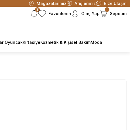
Mağazalarımız
Afişlerimiz
Bize Ulaşın
3
Favorilerim
Giriş Yap
Sepetim
arı
Oyuncak
Kırtasiye
Kozmetik & Kişisel Bakım
Moda