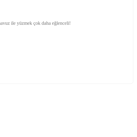
e havuz ile yüzmek çok daha eğlenceli!
tebilirsiniz.