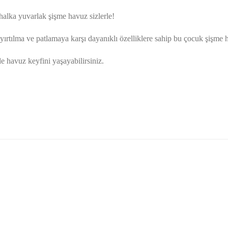
 halka yuvarlak şişme havuz sizlerle!
n, yırtılma ve patlamaya karşı dayanıklı özelliklere sahip bu çocuk şişm
 havuz keyfini yaşayabilirsiniz.
golama olsun ürün kalitesi
larda yetersiz gördüğünüz noktaları öneri formunu kullanarak tarafımıza ile
Ürün hakkında henüz soru sorulmamış.
Bu ürüne ilk yorumu siz yapın!
Yorum Yaz
Soru Sor