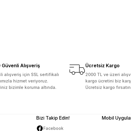
 Güvenilir mağaza yine alış
kemmeldi. Teşekkürler
Gönder
Güvenli Alışveriş
Ücretsiz Kargo
i alışveriş için SSL sertifikalı
2000 TL ve üzeri alışv
ımızla hizmet veriyoruz.
kargo ücretini biz karş
riniz bizimle koruma altında.
Ücretsiz kargo fırsatın
Bizi Takip Edin!
Mobil Uygula
Facebook