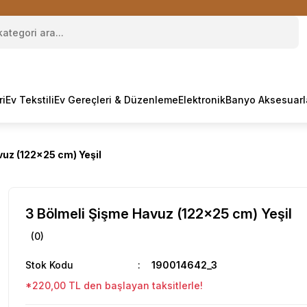
ri
Ev Tekstili
Ev Gereçleri & Düzenleme
Elektronik
Banyo Aksesuarl
vuz (122x25 cm) Yeşil
3 Bölmeli Şişme Havuz (122x25 cm) Yeşil
(0)
Stok Kodu
190014642_3
*220,00 TL den başlayan taksitlerle!