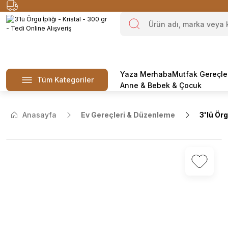
Yaza Merhaba
Mutfak Gereçle
Tüm Kategoriler
Anne & Bebek & Çocuk
Anasayfa
Ev Gereçleri & Düzenleme
3'lü Örg