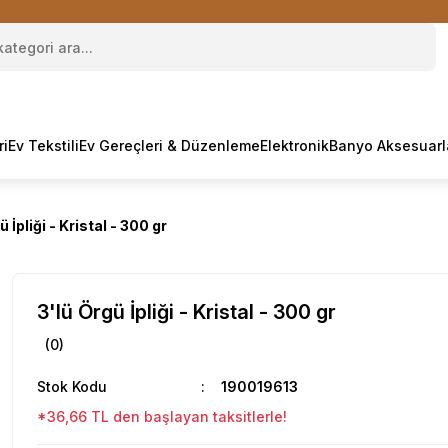
ri
Ev Tekstili
Ev Gereçleri & Düzenleme
Elektronik
Banyo Aksesuarl
ü İpliği - Kristal - 300 gr
3'lü Örgü İpliği - Kristal - 300 gr
(0)
Stok Kodu
190019613
*36,66 TL den başlayan taksitlerle!