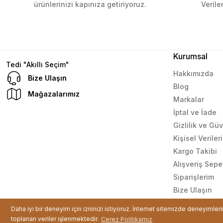
ürünlerinizi kapınıza getiriyoruz.
Verile
Çok güzel bir site
Mustafa Orhan | 25/07/2024
Kurumsal
subelerde bulamadigini burda bulabiliyosun bazen
Tedi "Akıllı Seçim"
Hakkımızda
L... M... | 11/10/2023
Bize Ulaşın
Blog
Mağazalarımız
Markalar
Deneyimini Paylaş
İptal ve İade
Gizlilik ve Gü
Kişisel Verile
Kargo Takibi
Alışveriş Sepe
Siparişlerim
Bize Ulaşın
© Tüm hakları saklıdır. Kredi kartı bilgileriniz 256bit SSL sertif
Daha iyi bir deneyim için izninizi istiyoruz. İnternet sitemizde deneyimler
toplanan veriler işlenmektedir.
Çerez Politikamız