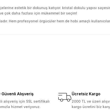
rojelerine estetik bir dokunuş katıyor. kristal dokulu yapısı sa
 ve çok daha fazlası için mükemmel bir seçim!
dadır. Hem profesyonel örgücüler hem de hobi amaçlı kullanıcılar 
golama olsun ürün kalitesi
larda yetersiz gördüğünüz noktaları öneri formunu kullanarak tarafımıza ile
Ürün hakkında henüz soru sorulmamış.
Bu ürüne ilk yorumu siz yapın!
Yorum Yaz
Soru Sor
 Güvenilir mağaza yine alış
kemmeldi. Teşekkürler
Güvenli Alışveriş
Ücretsiz Kargo
i alışveriş için SSL sertifikalı
2000 TL ve üzeri alışv
ımızla hizmet veriyoruz.
kargo ücretini biz karş