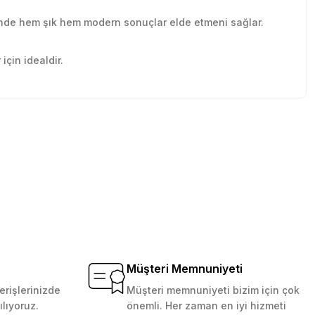
yesinde hem şık hem modern sonuçlar elde etmeni sağlar.
için idealdir.
tebilirsiniz.
Müşteri Memnuniyeti
erişlerinizde
Müşteri memnuniyeti bizim için çok
ılıyoruz.
önemli. Her zaman en iyi hizmeti