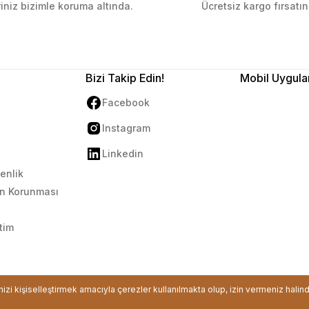
riniz bizimle koruma altında.
Ücretsiz kargo fırsatın
Gönder
Bizi Takip Edin!
Mobil Uygula
Facebook
Instagram
Linkedin
venlik
rin Korunması
tim
ikası ile korunmaktadır.
inizi kişiselleştirmek amacıyla çerezler kullanılmakta olup, izin vermeniz halin