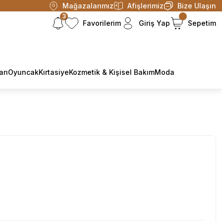
Mağazalarımız
Afişlerimiz
Bize Ulaşın
3
Favorilerim
Giriş Yap
Sepetim
arı
Oyuncak
Kırtasiye
Kozmetik & Kişisel Bakım
Moda