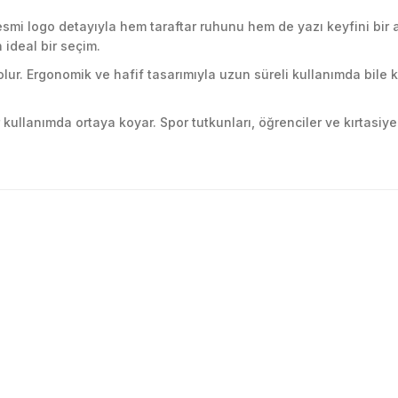
 resmi logo detayıyla hem taraftar ruhunu hem de yazı keyfini bir 
 ideal bir seçim.
olur. Ergonomik ve hafif tasarımıyla uzun süreli kullanımda bile
 kullanımda ortaya koyar. Spor tutkunları, öğrenciler ve kırtasi
golama olsun ürün kalitesi
larda yetersiz gördüğünüz noktaları öneri formunu kullanarak tarafımıza ile
Ürün hakkında henüz soru sorulmamış.
Bu ürüne ilk yorumu siz yapın!
Yorum Yaz
Soru Sor
 Güvenilir mağaza yine alış