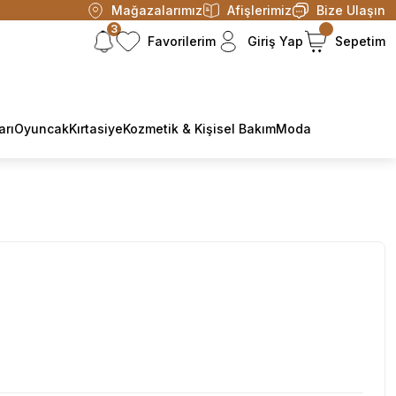
Mağazalarımız
Afişlerimiz
Bize Ulaşın
3
Favorilerim
Giriş Yap
Sepetim
arı
Oyuncak
Kırtasiye
Kozmetik & Kişisel Bakım
Moda