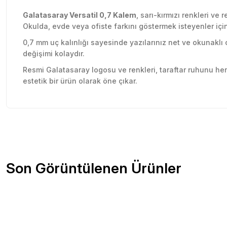
Galatasaray Versatil 0,7 Kalem
, sarı-kırmızı renkleri ve
Okulda, evde veya ofiste farkını göstermek isteyenler için
0,7 mm uç kalınlığı sayesinde yazılarınız net ve okunaklı 
değişimi kolaydır.
Resmi Galatasaray logosu ve renkleri, taraftar ruhunu her
estetik bir ürün olarak öne çıkar.
Sitede herşey rahatlıkla bulunuyor sitesini beğendim kar
Bu ürünün fiyat bilgisi, resim, ürün açıklamalarında ve diğer konu
olsun güzel
Görüş ve önerileriniz için teşekkür ederiz.
Özlem Gökmen | 03/07/2026
Ürün resmi kalitesiz, bozuk veya görüntülenemiyor.
Son Görüntülenen Ürünler
Ürün açıklamasında eksik bilgiler bulunuyor.
2 gün içinde teslim edildi. Teşekkürler Tedi.
Ürün bilgilerinde hatalar bulunuyor.
D... Ç... | 21/12/2025
Ürün fiyatı diğer sitelerden daha pahalı.
Bu ürüne benzer farklı alternatifler olmalı.
Çok memnun kaldım . Ürünler sağlam ve hızlı elime ulaştı.