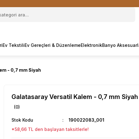
ri
Ev Tekstili
Ev Gereçleri & Düzenleme
Elektronik
Banyo Aksesuarl
lem - 0,7 mm Siyah
Galatasaray Versatil Kalem - 0,7 mm Siyah
(0)
Stok Kodu
190022083_001
*58,66 TL den başlayan taksitlerle!