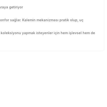
araya getiriyor
 konfor sağlar. Kalemin mekanizması pratik olup, uç
ye koleksiyonu yapmak isteyenler için hem işlevsel hem de
tebilirsiniz.