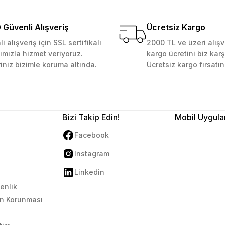
kemmeldi. Teşekkürler
Güvenli Alışveriş
Ücretsiz Kargo
i alışveriş için SSL sertifikalı
2000 TL ve üzeri alışv
ımızla hizmet veriyoruz.
kargo ücretini biz karş
Gönder
riniz bizimle koruma altında.
Ücretsiz kargo fırsatın
Bizi Takip Edin!
Mobil Uygula
Facebook
Instagram
Linkedin
venlik
rin Korunması