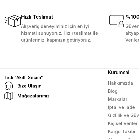
veriş yapmayı düşünüyorum. Müşteri ile ilgilenilmesi mü
Galatasaray Versatil Kalem - 0,7 mm Siyah
D... N... | 08/08/2024
Hızlı Teslimat
%100 
Alışveriş deneyiminiz için en iyi
Güvenl
159,99 TL
Sepete Ekle
Çok güzel bir site
hizmeti sunuyoruz. Hızlı teslimat ile
altyap
ürünlerinizi kapınıza getiriyoruz.
Verile
Mustafa Orhan | 25/07/2024
subelerde bulamadigini burda bulabiliyosun bazen
L... M... | 11/10/2023
Kurumsal
Tedi "Akıllı Seçim"
Hakkımızda
Bize Ulaşın
Blog
Deneyimini Paylaş
Mağazalarımız
Markalar
İptal ve İade
Gizlilik ve Gü
Kişisel Verile
Kargo Takibi