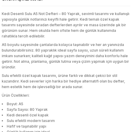
Kedi Desenli Sulu A5 Not Defteri – 80 Yaprak, sevimli tasarımı ve kullanışlı
etleri
tleri
luk Ürünleri
etleri
tleri
luk Ürünleri
Hamur Açma Matı
Ekmek Kutusu & Sepeti
Karaf
Sebze Haşlayıcı
Yatak Örtüsü
Markör & Yazı Tahtası Kalemleri
Sıvı ve Şerit Düzelticiler
Kalem Kutuları
Pamuk
Törpü, Ponza, Ped
Highlighter
Serum
Toka
Hamur Açma Matı
Ekmek Kutusu & Sepeti
Karaf
Sebze Haşlayıcı
Yatak Örtüsü
Markör & Yazı Tahtası Kalemleri
Sıvı ve Şerit Düzelticiler
Kalem Kutuları
Pamuk
Törpü, Ponza, Ped
Highlighter
Serum
Toka
yapısıyla günlük notlarınızı keyifli hale getirir. Kedi temalı özel kapak
tasarımı sayesinde sıradan defterlerden ayrılır ve masa üzerinde şık bir
rı
rünleri
ı
rı
rünleri
ı
Hamur Dağıtıcı
Erzak Kabı
Kase & Çerezlik
Tencere, Tava, Setler
Yorgan
Mum Boya
Zımba & Zımba Teli
Kalemli Magnetli Yazı Tahtası
Sıvı Sabun
Kalemtıraş
Tonik
Hamur Dağıtıcı
Erzak Kabı
Kase & Çerezlik
Tencere, Tava, Setler
Yorgan
Mum Boya
Zımba & Zımba Teli
Kalemli Magnetli Yazı Tahtası
Sıvı Sabun
Kalemtıraş
Tonik
görünüm sunar. Hem okulda hem ofiste hem de günlük kullanımda
rahatlıkla tercih edilebilir.
A5 boyutu sayesinde çantalarda kolayca taşınabilir ve her an yanınızda
klar
ı Standı
klar
ı Standı
Hamur Fırçası
Karıştırma & Ölçü Kapları
Nihale
Pastel Boya
Kalemlik
Kapaklı Ayna
Vücut Nemlendiriciler
Hamur Fırçası
Karıştırma & Ölçü Kapları
Nihale
Pastel Boya
Kalemlik
Kapaklı Ayna
Vücut Nemlendiriciler
bulundurabilirsiniz. 80 yapraklık ideal sayfa sayısı, uzun süreli kullanım
imkanı sunarken; kaliteli kağıt yapısı yazım deneyimini daha konforlu hale
lü Oyuncaklar
dorant
eme Ekipmanları
lü Oyuncaklar
dorant
eme Ekipmanları
Hamur Şeklillendirici
Kaşıklık
Pasta Servisleri
Roller & Jel Kalemler
Kalemtraş
Kapatıcı
Vücut Sıkılaştırıcı & Şekillendirici
Hamur Şeklillendirici
Kaşıklık
Pasta Servisleri
Roller & Jel Kalemler
Kalemtraş
Kapatıcı
Vücut Sıkılaştırıcı & Şekillendirici
getirir. Not alma, planlama, günlük tutma veya çizim yapmak için uygun bir
üründür.
Sulu efektli özel kapak tasarımı, ürüne farklı ve dikkat çekici bir stil
lar
Kesme ve Şekillendirme
lar
Kesme ve Şekillendirme
Havan
Kavanoz
Peçete Halkası
Sulu Boya
Kaplama Kağıtları ve Etiketler
Kaş Ürünleri
Yüz Nemlendirici
Havan
Kavanoz
Peçete Halkası
Sulu Boya
Kaplama Kağıtları ve Etiketler
Kaş Ürünleri
Yüz Nemlendirici
kazandırır. Kedi severler için harika bir hediye alternatifi olan bu defter,
hem estetik hem de işlevselliği bir arada sunar.
esuarları
esuarları
Kesme Tahtası
Koruyucu Kapak
Peçetelik
Tükenmez Kalem
Kırtasiye Seti
Makyaj Aynası
Kesme Tahtası
Koruyucu Kapak
Peçetelik
Tükenmez Kalem
Kırtasiye Seti
Makyaj Aynası
Ürün Özellikleri:
Şekillendirme
Şekillendirme
Boyut: A5
eri
eri
Krema Torbası
Matara
Pipet
Versatil Kalem
Makas & Maket Bıçağı
Makyaj Baz & Sabitleyiciler
Krema Torbası
Matara
Pipet
Versatil Kalem
Makas & Maket Bıçağı
Makyaj Baz & Sabitleyiciler
Sayfa Sayısı: 80 Yaprak
ciler
ciler
Kedi desenli özel kapak
Sulu efektli modern tasarım
r
r
Limon Sıkacağı
Mikrodalga Saklama Kabı
Şekerlik
Yüz & Parmak Boyası
Mikroskop & Teleskop
Makyaj Çantası
Limon Sıkacağı
Mikrodalga Saklama Kabı
Şekerlik
Yüz & Parmak Boyası
Mikroskop & Teleskop
Makyaj Çantası
Hafif ve taşınabilir yapı
Makineleri
Makineleri
Günlük kullanım için ideal