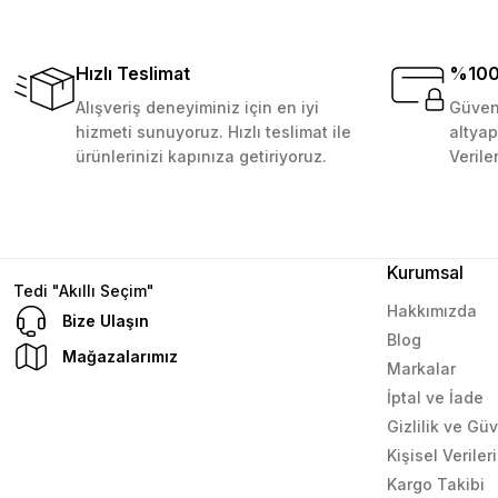
veriş yapmayı düşünüyorum. Müşteri ile ilgilenilmesi mü
Punch Kırlent Kılıfı - 42X42 cm Desen 3
D... N... | 08/08/2024
Hızlı Teslimat
%100 
Alışveriş deneyiminiz için en iyi
Güvenl
199,99 TL
Sepete Ekle
Çok güzel bir site
hizmeti sunuyoruz. Hızlı teslimat ile
altyap
ürünlerinizi kapınıza getiriyoruz.
Verile
Mustafa Orhan | 25/07/2024
subelerde bulamadigini burda bulabiliyosun bazen
L... M... | 11/10/2023
Kurumsal
Tedi "Akıllı Seçim"
Hakkımızda
Bize Ulaşın
Blog
Deneyimini Paylaş
Mağazalarımız
Markalar
İptal ve İade
Gizlilik ve Gü
Kişisel Verile
Kargo Takibi