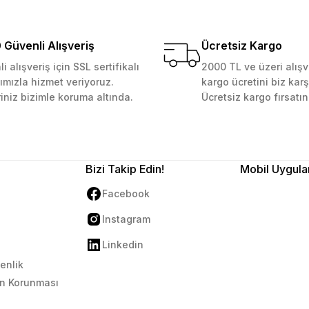
kemmeldi. Teşekkürler
Güvenli Alışveriş
Ücretsiz Kargo
i alışveriş için SSL sertifikalı
2000 TL ve üzeri alışv
ımızla hizmet veriyoruz.
kargo ücretini biz karş
Gönder
riniz bizimle koruma altında.
Ücretsiz kargo fırsatın
Bizi Takip Edin!
Mobil Uygula
Facebook
Instagram
Linkedin
venlik
rin Korunması