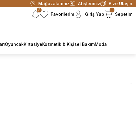
Mağazalarımız
Afişlerimiz
Bize Ulaşın
3
Favorilerim
Giriş Yap
Sepetim
arı
Oyuncak
Kırtasiye
Kozmetik & Kişisel Bakım
Moda