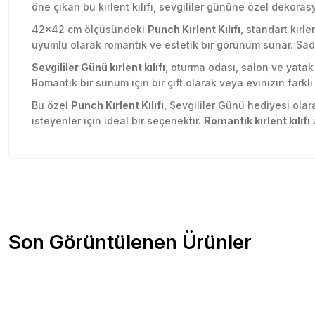
öne çıkan bu kırlent kılıfı, sevgililer gününe özel dekorasy
42x42 cm ölçüsündeki
Punch Kırlent Kılıfı
, standart kırl
uyumlu olarak romantik ve estetik bir görünüm sunar. Sade
Sevgililer Günü kırlent kılıfı
, oturma odası, salon ve yatak 
Romantik bir sunum için bir çift olarak veya evinizin farklı
Bu özel
Punch Kırlent Kılıfı
, Sevgililer Günü hediyesi ola
isteyenler için ideal bir seçenektir.
Romantik kırlent kılıfı
a
Sitede herşey rahatlıkla bulunuyor sitesini beğendim kar
Bu ürünün fiyat bilgisi, resim, ürün açıklamalarında ve diğer konu
olsun güzel
Görüş ve önerileriniz için teşekkür ederiz.
Özlem Gökmen | 03/07/2026
Ürün resmi kalitesiz, bozuk veya görüntülenemiyor.
Son Görüntülenen Ürünler
Ürün açıklamasında eksik bilgiler bulunuyor.
2 gün içinde teslim edildi. Teşekkürler Tedi.
Ürün bilgilerinde hatalar bulunuyor.
D... Ç... | 21/12/2025
Ürün fiyatı diğer sitelerden daha pahalı.
Bu ürüne benzer farklı alternatifler olmalı.
Çok memnun kaldım . Ürünler sağlam ve hızlı elime ulaştı.