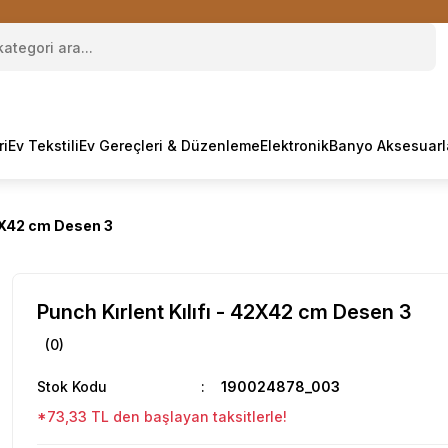
ri
Ev Tekstili
Ev Gereçleri & Düzenleme
Elektronik
Banyo Aksesuarl
42X42 cm Desen 3
Punch Kırlent Kılıfı - 42X42 cm Desen 3
(0)
Stok Kodu
190024878_003
*73,33 TL den başlayan taksitlerle!