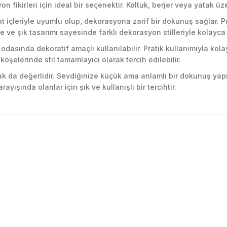
on fikirleri için ideal bir seçenektir. Koltuk, berjer veya yatak ü
ent içleriyle uyumlu olup, dekorasyona zarif bir dokunuş sağlar. 
 ve şık tasarımı sayesinde farklı dekorasyon stilleriyle kolayca 
odasında dekoratif amaçlı kullanılabilir. Pratik kullanımıyla kolay
 köşelerinde stil tamamlayıcı olarak tercih edilebilir.
rak da değerlidir. Sevdiğinize küçük ama anlamlı bir dokunuş y
rayışında olanlar için şık ve kullanışlı bir tercihtir.
golama olsun ürün kalitesi
larda yetersiz gördüğünüz noktaları öneri formunu kullanarak tarafımıza ile
Ürün hakkında henüz soru sorulmamış.
Bu ürüne ilk yorumu siz yapın!
Yorum Yaz
Soru Sor
 Güvenilir mağaza yine alış