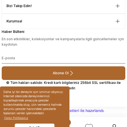
D... N... | 08/08/2024
Bizi Takip Edin!
Çok güzel bir site
Kurumsal
Mustafa Orhan | 25/07/2024
Haber Bülteni
En son etkinlikler, koleksiyonlar ve kampanyalarla ilgili güncellemeler için
subelerde bulamadigini burda
kaydolun.
bulabiliyosun bazen
L... M... | 11/10/2023
Abone Ol
Deneyimini Paylaş
© Tüm hakları saklıdır. Kredi kartı bilgileriniz 256bit SSL sertifikası ile
korunmaktadır.
Daha iyi bir deneyim için izninizi istiyoruz.
İnternet sitemizde deneyimlerinizi
kişiselleştirmek amacıyla çerezler
kullanılmakta olup, izin vermeniz halinde
zorunlu çerezler haricindeki çerezlerle
ideasoft
ile
e-
toplanan veriler işlenmektedir.
hazırlandı.
ticaret
Çerez Politikamız
paketleri