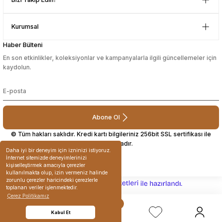
Çok güzel bir site
Kurumsal
Mustafa Orhan | 25/07/2024
Haber Bülteni
En son etkinlikler, koleksiyonlar ve kampanyalarla ilgili güncellemeler için
subelerde bulamadigini burda
kaydolun.
bulabiliyosun bazen
L... M... | 11/10/2023
Abone Ol
Deneyimini Paylaş
© Tüm hakları saklıdır. Kredi kartı bilgileriniz 256bit SSL sertifikası ile
korunmaktadır.
Daha iyi bir deneyim için izninizi istiyoruz.
İnternet sitemizde deneyimlerinizi
kişiselleştirmek amacıyla çerezler
kullanılmakta olup, izin vermeniz halinde
zorunlu çerezler haricindeki çerezlerle
ideasoft
ile
e-
toplanan veriler işlenmektedir.
hazırlandı.
ticaret
Çerez Politikamız
paketleri
Kabul Et