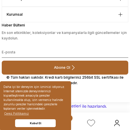
Çok güzel bir site
Kurumsal
Mustafa Orhan | 25/07/2024
Haber Bülteni
En son etkinlikler, koleksiyonlar ve kampanyalarla ilgili güncellemeler için
subelerde bulamadigini burda
kaydolun.
bulabiliyosun bazen
L... M... | 11/10/2023
Abone Ol
Deneyimini Paylaş
© Tüm hakları saklıdır. Kredi kartı bilgileriniz 256bit SSL sertifikası ile
korunmaktadır.
Daha iyi bir deneyim için izninizi istiyoruz.
İnternet sitemizde deneyimlerinizi
kişiselleştirmek amacıyla çerezler
kullanılmakta olup, izin vermeniz halinde
zorunlu çerezler haricindeki çerezlerle
ideasoft
ile
e-
toplanan veriler işlenmektedir.
hazırlandı.
ticaret
Çerez Politikamız
paketleri
Kabul Et