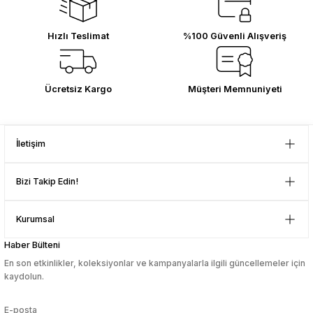
Gönder
ilgilenilmesi mükemmeldi.
249,99 TL
Teşekkürler
sesuarları
sesuarları
Takma Kirpik Ürünleri
Takma Kirpik Ürünleri
Hızlı Teslimat
%100 Güvenli Alışveriş
D... N... | 08/08/2024
ları
ları
Çok güzel bir site
Ücretsiz Kargo
Müşteri Memnuniyeti
aklar
aklar
Mustafa Orhan | 25/07/2024
ları
ları
İletişim
subelerde bulamadigini burda
bulabiliyosun bazen
Bizi Takip Edin!
L... M... | 11/10/2023
Kurumsal
Deneyimini Paylaş
Haber Bülteni
En son etkinlikler, koleksiyonlar ve kampanyalarla ilgili güncellemeler için
kaydolun.