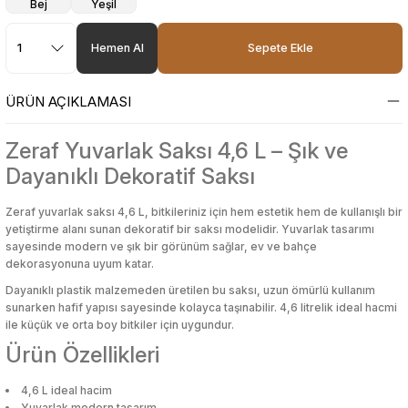
etleri
tleri
luk Ürünleri
etleri
tleri
luk Ürünleri
Hamur Açma Matı
Ekmek Kutusu & Sepeti
Karaf
Sebze Haşlayıcı
Yatak Örtüsü
Markör & Yazı Tahtası Kalemleri
Sıvı ve Şerit Düzelticiler
Kalem Kutuları
Pamuk
Törpü, Ponza, Ped
Highlighter
Serum
Toka
Hamur Açma Matı
Ekmek Kutusu & Sepeti
Karaf
Sebze Haşlayıcı
Yatak Örtüsü
Markör & Yazı Tahtası Kalemleri
Sıvı ve Şerit Düzelticiler
Kalem Kutuları
Pamuk
Törpü, Ponza, Ped
Highlighter
Serum
Toka
Hemen Al
Sepete Ekle
rı
rünleri
ı
rı
rünleri
ı
Hamur Dağıtıcı
Erzak Kabı
Kase & Çerezlik
Tencere, Tava, Setler
Yorgan
Mum Boya
Zımba & Zımba Teli
Kalemli Magnetli Yazı Tahtası
Sıvı Sabun
Kalemtıraş
Tonik
Hamur Dağıtıcı
Erzak Kabı
Kase & Çerezlik
Tencere, Tava, Setler
Yorgan
Mum Boya
Zımba & Zımba Teli
Kalemli Magnetli Yazı Tahtası
Sıvı Sabun
Kalemtıraş
Tonik
ÜRÜN AÇIKLAMASI
klar
ı Standı
klar
ı Standı
Hamur Fırçası
Karıştırma & Ölçü Kapları
Nihale
Pastel Boya
Kalemlik
Kapaklı Ayna
Vücut Nemlendiriciler
Hamur Fırçası
Karıştırma & Ölçü Kapları
Nihale
Pastel Boya
Kalemlik
Kapaklı Ayna
Vücut Nemlendiriciler
Zeraf Yuvarlak Saksı 4,6 L – Şık ve
Dayanıklı Dekoratif Saksı
lü Oyuncaklar
dorant
eme Ekipmanları
lü Oyuncaklar
dorant
eme Ekipmanları
Hamur Şeklillendirici
Kaşıklık
Pasta Servisleri
Roller & Jel Kalemler
Kalemtraş
Kapatıcı
Vücut Sıkılaştırıcı & Şekillendirici
Hamur Şeklillendirici
Kaşıklık
Pasta Servisleri
Roller & Jel Kalemler
Kalemtraş
Kapatıcı
Vücut Sıkılaştırıcı & Şekillendirici
Zeraf yuvarlak saksı 4,6 L, bitkileriniz için hem estetik hem de kullanışlı bir
yetiştirme alanı sunan dekoratif bir saksı modelidir. Yuvarlak tasarımı
lar
Kesme ve Şekillendirme
lar
Kesme ve Şekillendirme
Havan
Kavanoz
Peçete Halkası
Sulu Boya
Kaplama Kağıtları ve Etiketler
Kaş Ürünleri
Yüz Nemlendirici
Havan
Kavanoz
Peçete Halkası
Sulu Boya
Kaplama Kağıtları ve Etiketler
Kaş Ürünleri
Yüz Nemlendirici
sayesinde modern ve şık bir görünüm sağlar, ev ve bahçe
dekorasyonuna uyum katar.
esuarları
esuarları
Kesme Tahtası
Koruyucu Kapak
Peçetelik
Tükenmez Kalem
Kırtasiye Seti
Makyaj Aynası
Kesme Tahtası
Koruyucu Kapak
Peçetelik
Tükenmez Kalem
Kırtasiye Seti
Makyaj Aynası
Dayanıklı plastik malzemeden üretilen bu saksı, uzun ömürlü kullanım
Şekillendirme
Şekillendirme
sunarken hafif yapısı sayesinde kolayca taşınabilir. 4,6 litrelik ideal hacmi
ile küçük ve orta boy bitkiler için uygundur.
eri
eri
Krema Torbası
Matara
Pipet
Versatil Kalem
Makas & Maket Bıçağı
Makyaj Baz & Sabitleyiciler
Krema Torbası
Matara
Pipet
Versatil Kalem
Makas & Maket Bıçağı
Makyaj Baz & Sabitleyiciler
ciler
ciler
Ürün Özellikleri
r
r
Limon Sıkacağı
Mikrodalga Saklama Kabı
Şekerlik
Yüz & Parmak Boyası
Mikroskop & Teleskop
Makyaj Çantası
Limon Sıkacağı
Mikrodalga Saklama Kabı
Şekerlik
Yüz & Parmak Boyası
Mikroskop & Teleskop
Makyaj Çantası
4,6 L ideal hacim
Makineleri
Makineleri
Yuvarlak modern tasarım