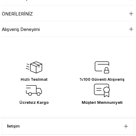
Ürün hakkında henüz soru sorulmamış.
Yorum Yaz
sesuarları
sesuarları
Takma Kirpik Ürünleri
Takma Kirpik Ürünleri
ÖNERİLERİNİZ
Soru Sor
ları
ları
Bu ürünün fiyat bilgisi, resim, ürün açıklamalarında ve diğer konularda
Alışveriş Deneyimi
yetersiz gördüğünüz noktaları öneri formunu kullanarak tarafımıza
iletebilirsiniz.
aklar
aklar
Sitede herşey rahatlıkla bulunuyor
Görüş ve önerileriniz için teşekkür ederiz.
sitesini beğendim kargolama olsun
ürün kalitesi olsun güzel
ları
ları
Ürün resmi kalitesiz, bozuk veya görüntülenemiyor.
Özlem Gökmen | 03/07/2026
Ürün açıklamasında eksik bilgiler bulunuyor.
Ürün bilgilerinde hatalar bulunuyor.
Hızlı Teslimat
%100 Güvenli Alışveriş
2 gün içinde teslim edildi.
Teşekkürler Tedi.
Ürün fiyatı diğer sitelerden daha pahalı.
Bu ürüne benzer farklı alternatifler olmalı.
D... Ç... | 21/12/2025
Ücretsiz Kargo
Müşteri Memnuniyeti
Çok memnun kaldım . Ürünler
sağlam ve hızlı elime ulaştı.
Güvenilir mağaza yine alış veriş
İletişim
yapmayı düşünüyorum. Müşteri ile