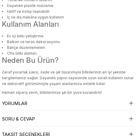
i
i
Mutfak Tartıları
Poşetlik
Servis Gereçleri
Okul Çantaları
Makyaj Düzenleyici & Takı Organiz
Mutfak Tartıları
Poşetlik
Servis Gereçleri
Okul Çantaları
Makyaj Düzenleyici & Takı Organiz
Dayanıklı plastik malzeme
Hafif ve kolay taşınabilir
İç ve dış mekâna uygun kullanım
bası
u
bası
u
Mutfak Zamanlayıcıları
Raflar ve Tutucular
Tabak
Oyun Hamuru
Makyaj Fırçası & Aplikatör
Mutfak Zamanlayıcıları
Raflar ve Tutucular
Tabak
Oyun Hamuru
Makyaj Fırçası & Aplikatör
Kullanım Alanları
kal Ürünler
kal Ürünler
Ev içi bitki yetiştirme
an
an
Patates Ezici
Saklama Kabı
Tuzluk & Biberlik
Resim Çantası
Makyaj Süngeri
Patates Ezici
Saklama Kabı
Tuzluk & Biberlik
Resim Çantası
Makyaj Süngeri
Balkon ve teras dekorasyonu
Bahçe düzenlemeleri
çleri
alar
çleri
alar
Rende
Sebzelik
Yağlık & Sirkelik
Silgi
Maskara & Rimel
Rende
Sebzelik
Yağlık & Sirkelik
Silgi
Maskara & Rimel
Ofis bitki alanları
Neden Bu Ürün?
Bakımı
Bakımı
 Aksesuarları
lar ve Su Tabancaları
 Aksesuarları
lar ve Su Tabancaları
Salata Kurutucu
Sosluk
Yemek Takımı
Suluk, Matara, Beslenme Çantalar
Oje
Salata Kurutucu
Sosluk
Yemek Takımı
Suluk, Matara, Beslenme Çantalar
Oje
Zeraf yuvarlak saksı, sade ve şık tasarımıyla bitkilerinizi en iyi şekilde
sergilemenizi sağlar. Dayanıklı yapısı sayesinde uzun süreli kullanım sunar
ve dekoratif görünümüyle yaşam alanlarınıza estetik katar.
ç
uarları
ç
uarları
Sarımsak Ezici
Su Şişesi
Yumurtalık
Yapıştırıcılar
Oje Çıkarıcı & Aseton
Sarımsak Ezici
Su Şişesi
Yumurtalık
Yapıştırıcılar
Oje Çıkarıcı & Aseton
Hemen sipariş verin, bitkilerinize şık bir yuva kazandırın!
klar
klar
Süzgeç
Termos
Parlatıcı & Dolgunlaştırıcı
Süzgeç
Termos
Parlatıcı & Dolgunlaştırıcı
YORUMLAR
Yağ Sıçratmaz
Torba Klipsleri
Pudra
Yağ Sıçratmaz
Torba Klipsleri
Pudra
SORU & CEVAP
Bu ürüne ilk yorumu siz yapın!
klar
klar
Ruj
Ruj
TAKSİT SEÇENEKLERİ