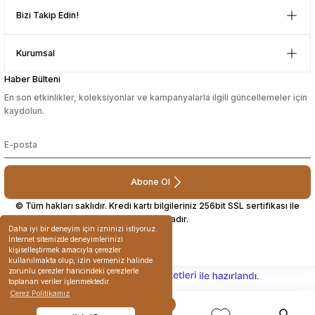
Gönder
ilgilenilmesi mükemmeldi.
Bizi Takip Edin!
Teşekkürler
D... N... | 08/08/2024
Kurumsal
Çok güzel bir site
Haber Bülteni
En son etkinlikler, koleksiyonlar ve kampanyalarla ilgili güncellemeler için
Mustafa Orhan | 25/07/2024
kaydolun.
subelerde bulamadigini burda
bulabiliyosun bazen
L... M... | 11/10/2023
Abone Ol
© Tüm hakları saklıdır. Kredi kartı bilgileriniz 256bit SSL sertifikası ile
korunmaktadır.
Deneyimini Paylaş
Daha iyi bir deneyim için izninizi istiyoruz.
İnternet sitemizde deneyimlerinizi
kişiselleştirmek amacıyla çerezler
kullanılmakta olup, izin vermeniz halinde
zorunlu çerezler haricindeki çerezlerle
ideasoft
ile
e-
toplanan veriler işlenmektedir.
hazırlandı.
ticaret
Çerez Politikamız
paketleri