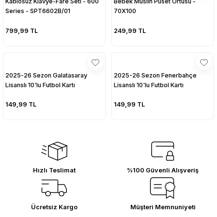
Kablosuz Klavye-Fare Seti - 600
Bebek Müslin Puset Örtüsü -
Series - SPT6602B/01
70X100
sesuarları
sesuarları
Takma Kirpik Ürünleri
Takma Kirpik Ürünleri
799,99 TL
249,99 TL
ları
ları
aklar
aklar
2025-26 Sezon Galatasaray
2025-26 Sezon Fenerbahçe
Lisanslı 10'lu Futbol Kartı
Lisanslı 10'lu Futbol Kartı
ları
ları
149,99 TL
149,99 TL
Hızlı Teslimat
%100 Güvenli Alışveriş
Ücretsiz Kargo
Müşteri Memnuniyeti