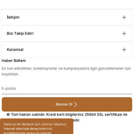
İletişim
Bizi Takip Edin!
Kurumsal
Haber Bülteni
En son etkinlikler, koleksiyonlar ve kampanyalarla ilgili güncellemeler için
kaydolun.
Abone Ol
© Tüm hakları saklıdır. Kredi kartı bilgileriniz 256bit SSL sertifikası ile
korunmaktadır.
Daha iyi bir deneyim için izninizi istiyoruz.
İnternet sitemizde deneyimlerinizi
kişiselleştirmek amacıyla çerezler